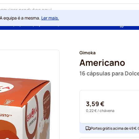
 A equipa é a mesma.
Ler mais.
ntia de preços sempre justos
100 dias de direito de rescisão
Com a
Gimoka
Americano
16 cápsulas para Dol
3,59 €
0,22 €
/ chávena
Portes grátis acima de 49 €.