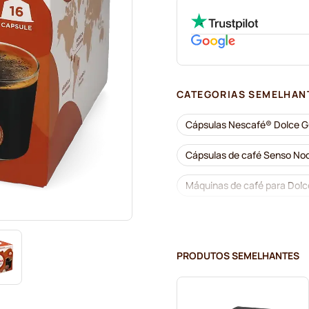
CATEGORIAS SEMELHAN
Cápsulas Nescafé® Dolce G
Cápsulas de café Senso No
Máquinas de café para Dol
Descafeinado para Dolce G
Cápsulas Segafredo para D
PRODUTOS SEMELHANTES
Cápsulas Dolce Vita para D
Cápsulas Gimoka para Dolc