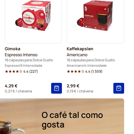
Dolce Gusto
len para Dolce Gusto
s® Grande para Dolce Gusto
Gimoka
Kaffekapslen
Espresso Intenso
Americano
16 cápsulas para Dolce Gusto
16 cápsulas para Dolce Gusto
Expresso
9 Intensidade
Americano
4 Intensidade
4.4
(
227
)
4.4
(
1.559
)
4,29 €
2,99 €
0,27 €
/ chávena
0,19 €
/ chávena