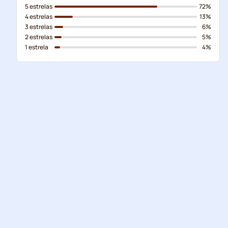
5 estrelas
72%
4 estrelas
13%
3 estrelas
6%
2 estrelas
5%
1 estrela
4%