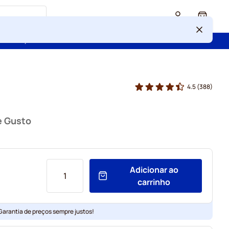
Cart
 confiança de mais de 2 000 000 de clientes
4.5
(388)
ce Gusto
Adicionar ao
carrinho
 Garantia de preços sempre justos!