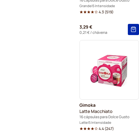
16 cápsulas para Dolce Gusto
Grande
5 Intensidade
4.3
(
519
)
3,29 €
0,21 €
/ chávena
Gimoka
Latte Macchiato
16 cápsulas para Dolce Gusto
Latte
5 Intensidade
4.4
(
247
)