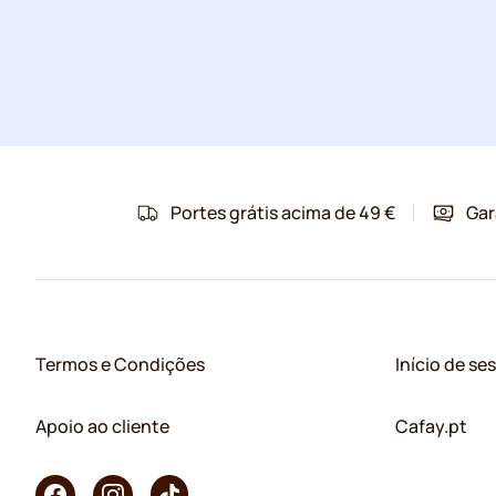
Portes grátis acima de 49 €
Gar
Termos e Condições
Início de se
Apoio ao cliente
Cafay.pt