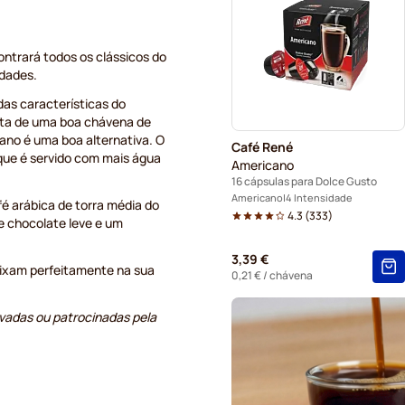
Cápsulas Starbucks® para 
ntrará todos os clássicos do
idades.
Cápsulas de café Kaffekaps
as características do
Cápsulas de café Starbuck
sta de uma boa chávena de
ano é uma boa alternativa. O
Café René
ue é servido com mais água
Americano
16 cápsulas para Dolce Gusto
Americano
4 Intensidade
afé arábica de torra média do
4.3
(
333
)
e chocolate leve e um
3,39 €
aixam perfeitamente na sua
0,21 €
/ chávena
vadas ou patrocinadas pela