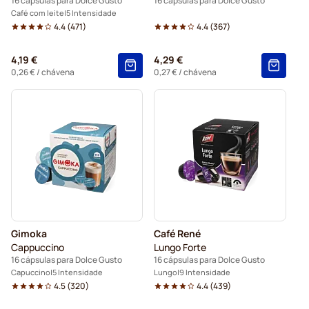
16 cápsulas para Dolce Gusto
16 cápsulas para Dolce Gusto
Café com leite
5 Intensidade
4.4
(
471
)
4.4
(
367
)
4,19 €
4,29 €
0,26 €
/ chávena
0,27 €
/ chávena
Gimoka
Café René
Cappuccino
Lungo Forte
16 cápsulas para Dolce Gusto
16 cápsulas para Dolce Gusto
Capuccino
5 Intensidade
Lungo
9 Intensidade
4.5
(
320
)
4.4
(
439
)