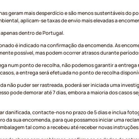
s geram mais desperdício e são menos sustentáveis do pon
mbiental, aplicam-se taxas de envio mais elevadas a encom
l apenas dentro de Portugal.
ionado é indicado na confirmação da encomenda. As enco
ente possível, mas podem ocorrer atrasos durante período
rega num ponto de recolha, não podemos garantir a entrega 
 casos, a entrega será efetuada no ponto de recolha disponí
 não puder ser rastreada, poderá ser iniciada uma investi
sso pode demorar até 7 dias, embora a maioria dos casos sej
danificada, contacte-nos no prazo de 5 dias e inclua foto
ro da sua encomenda, para que possamos iniciar uma recla
embalagem tal como a recebeu até receber novas instruções