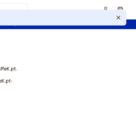
Cart
 confiança de mais de 2 000 000 de clientes
ffeK.pt.
eK.pt: