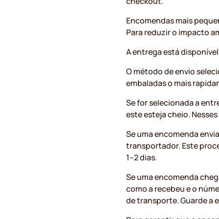
checkout.
Encomendas mais pequena
Para reduzir o impacto a
A entrega está disponíve
O método de envio selec
embaladas o mais rapidam
Se for selecionada a ent
este esteja cheio. Nesses
Se uma encomenda enviada
transportador. Este proce
1–2 dias.
Se uma encomenda chegar 
como a recebeu e o núme
de transporte. Guarde a 