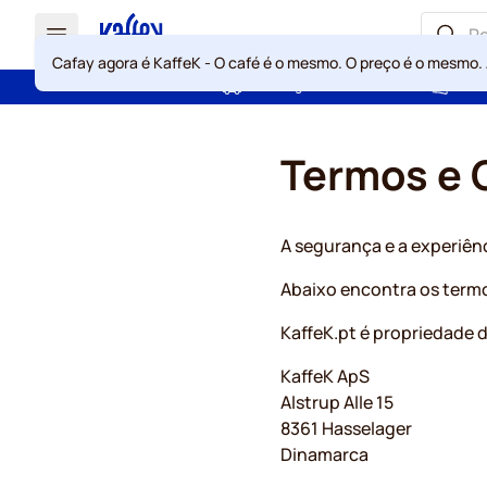
Cafay agora é KaffeK - O café é o mesmo. O preço é o mesmo.
Portes grátis acima de 49 €
Gara
Ir para o Conteúdo
Termos e 
A segurança e a experiên
Abaixo encontra os termo
KaffeK.pt é propriedade d
KaffeK ApS
Alstrup Alle 15
8361 Hasselager
Dinamarca