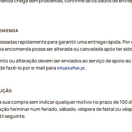
menda chega sem problemas, confirme se os dados de entreg
COMENDA
ssadas rapidamente para garantir uma entrega rápida. Por 
a encomenda possa ser alterada ou cancelada após ter sido
to ou alteração devem ser enviados ao serviço de apoio ao 
de fazê-lo por e-mail para
.
info@kaffek.pt
LUÇÃO
 a sua compra sem indicar qualquer motivo no prazo de 100 d
lução terminar num feriado, sábado, véspera de Natal ou vés
il seguinte.