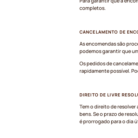
Para garantir que a enco
completos.
CANCELAMENTO DE EN
As encomendas são proce
podemos garantir que um
Os pedidos de cancelamen
rapidamente possível. Po
DIREITO DE LIVRE RESO
Tem o direito de resolver
bens. Se o prazo de reso
é prorrogado para o dia út