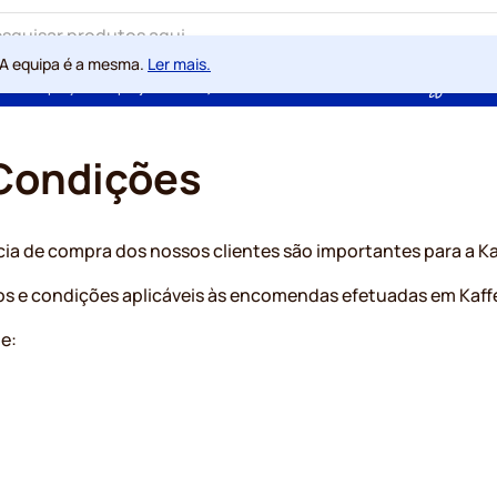
 A equipa é a mesma.
Ler mais.
ntia de preços sempre justos
100 dias de direito de rescisão
Com a
Condições
cia de compra dos nossos clientes são importantes para a Ka
s e condições aplicáveis às encomendas efetuadas em Kaff
e: