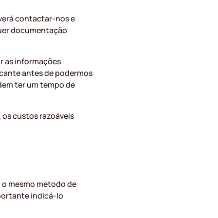
verá contactar-nos e
quer documentação
r as informações
ricante antes de podermos
podem ter um tempo de
, os custos razoáveis
ndo o mesmo método de
ortante indicá-lo