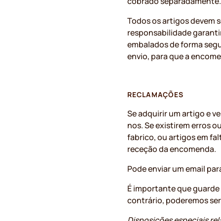
cobrado separadamente.
Todos os artigos devem s
responsabilidade garantir
embalados de forma segu
envio, para que a encome
RECLAMAÇÕES
Se adquirir um artigo e 
nos. Se existirem erros 
fabrico, ou artigos em f
receção da encomenda.
Pode enviar um email para
É importante que guarde
contrário, poderemos ser 
Disposições especiais re