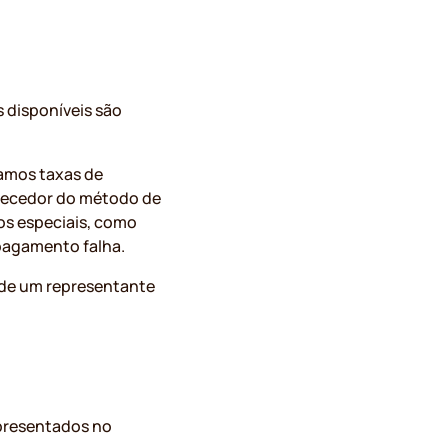
 disponíveis são
ramos taxas de
necedor do método de
s especiais, como
pagamento falha.
 de um representante
apresentados no