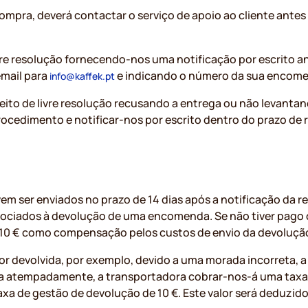
ompra, deverá contactar o serviço de apoio ao cliente antes
ivre resolução fornecendo-nos uma notificação por escrito an
email para
e indicando o número da sua encom
info@kaffek.pt
ireito de livre resolução recusando a entrega ou não levant
ocedimento e notificar-nos por escrito dentro do prazo de 
em ser enviados no prazo de 14 dias após a notificação da r
sociados à devolução de uma encomenda. Se não tiver pago 
10 € como compensação pelos custos de envio da devoluçã
 devolvida, por exemplo, devido a uma morada incorreta, a
da atempadamente, a transportadora cobrar-nos-á uma taxa a
axa de gestão de devolução de 10 €. Este valor será deduzid