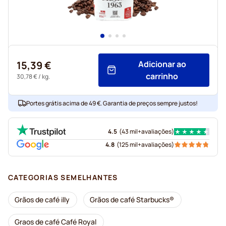
15,39 €
Adicionar ao
carrinho
30,78 €
/ kg.
Portes grátis acima de 49 €. Garantia de preços sempre justos!
4.5
(
43 mil+
avaliações
)
4.8
(
125 mil+
avaliações
)
CATEGORIAS SEMELHANTES
Grãos de café illy
Grãos de café Starbucks®
Graos de café Café Royal