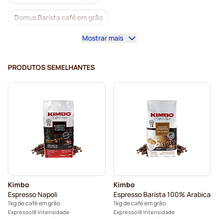
Domus Barista café em grão
Mostrar mais
Máquinas de café para café em grão
Grãos de café Lavazza
Grãos de descafeinado
PRODUTOS SEMELHANTES
Grãos de café L’OR
Grãos de café Segafredo
Grãos de café Merrild
Grãos de café Garibaldi
Grãos de café Tonino Lamborghini
Grãos de café Gimoka
Café em grão Kaffekapslen
Grãos de café expresso Delonghi
Kimbo
Kimbo
Espresso Napoli
Espresso Barista 100% Arabica
1kg de café em grão
1kg de café em grão
Expresso
8 Intensidade
Expresso
8 Intensidade