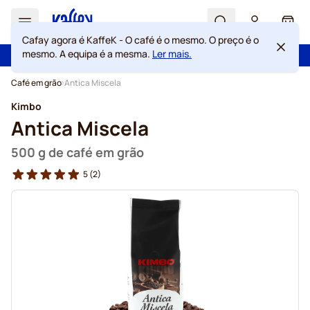
Search
Cart
Cafay agora é KaffeK - O café é o mesmo. O preço é o
mesmo. A equipa é a mesma.
Ler mais.
100 dias de direito de rescisão
Portes grátis acima de 49 €
Ir para o Conteúdo
Café em grão
Antica Miscela
Kimbo
Antica Miscela
500 g de café em grão
5
(2)