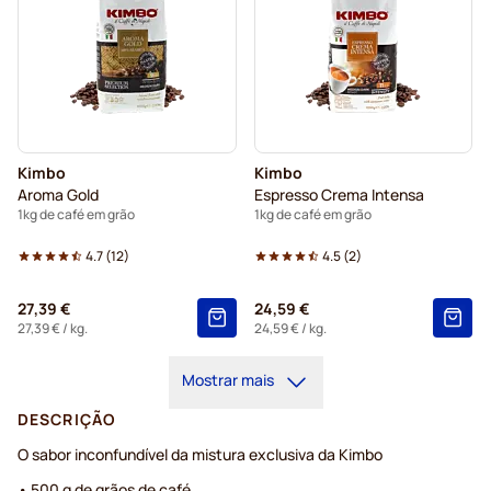
Kimbo
Kimbo
Aroma Gold
Espresso Crema Intensa
1kg de café em grão
1kg de café em grão
4.7
(
12
)
4.5
(
2
)
27,39 €
24,59 €
27,39 €
/ kg.
24,59 €
/ kg.
Mostrar mais
DESCRIÇÃO
O sabor inconfundível da mistura exclusiva da Kimbo
• 500 g de grãos de café