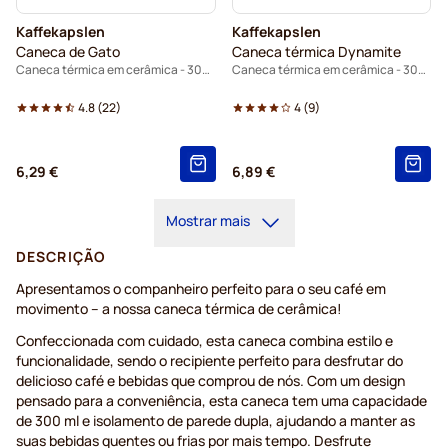
Kaffekapslen
Kaffekapslen
Caneca de Gato
Caneca térmica Dynamite
Caneca térmica em cerâmica - 300ml.
Caneca térmica em cerâmica - 300ml
4.8
(
22
)
4
(
9
)
6,29 €
6,89 €
Mostrar mais
DESCRIÇÃO
Apresentamos o companheiro perfeito para o seu café em
movimento – a nossa caneca térmica de cerâmica!
Confeccionada com cuidado, esta caneca combina estilo e
funcionalidade, sendo o recipiente perfeito para desfrutar do
delicioso café e bebidas que comprou de nós. Com um design
pensado para a conveniência, esta caneca tem uma capacidade
de 300 ml e isolamento de parede dupla, ajudando a manter as
suas bebidas quentes ou frias por mais tempo. Desfrute