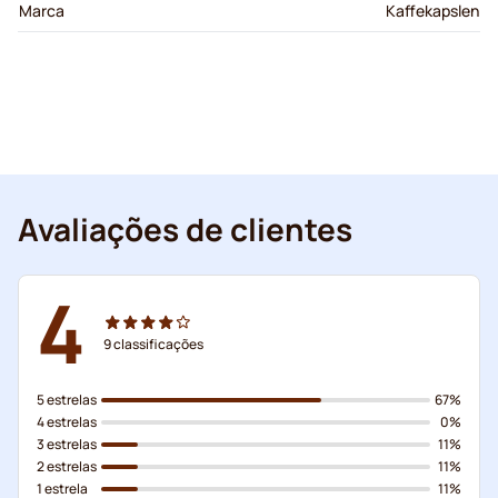
Marca
Kaffekapslen
Avaliações de clientes
4
9
classificações
5 estrelas
67%
4 estrelas
0%
3 estrelas
11%
2 estrelas
11%
1 estrela
11%