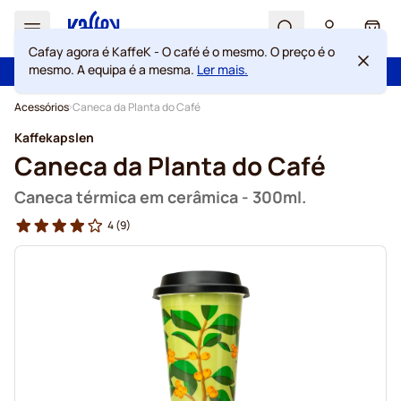
Search
Cart
Cafay agora é KaffeK - O café é o mesmo. O preço é o
mesmo. A equipa é a mesma.
Ler mais.
100 dias de direito de rescisão
Portes grátis acima de 49 €
Ir para o Conteúdo
Acessórios
Caneca da Planta do Café
Kaffekapslen
Caneca da Planta do Café
Caneca térmica em cerâmica - 300ml.
4
(9)