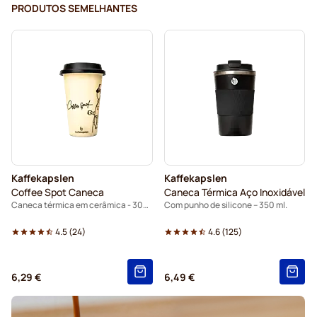
PRODUTOS SEMELHANTES
Kaffekapslen
Kaffekapslen
Coffee Spot Caneca
Caneca Térmica Aço Inoxidável
Caneca térmica em cerâmica - 300ml.
Com punho de silicone – 350 ml.
4.5
(
24
)
4.6
(
125
)
6,29 €
6,49 €