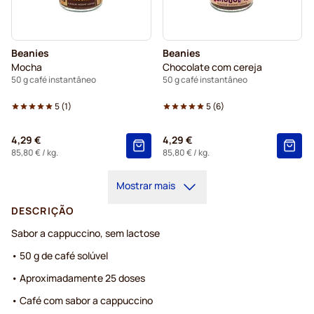
Beanies
Beanies
Mocha
Chocolate com cereja
50 g café instantâneo
50 g café instantâneo
5
(
1
)
5
(
6
)
4,29 €
4,29 €
85,80 €
/ kg.
85,80 €
/ kg.
Mostrar mais
DESCRIÇÃO
Sabor a cappuccino, sem lactose
• 50 g de café solúvel
• Aproximadamente 25 doses
• Café com sabor a cappuccino