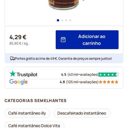
4,29 €
Adicionar ao
carrinho
85,80 €
/ kg.
Portes grátis acima de 49 €. Garantia de preços sempre justos!
4.5
(
43 mil+
avaliações
)
4.8
(
125 mil+
avaliações
)
CATEGORIAS SEMELHANTES
Café instantâneo illy
Descafeinado instantâneo
Café instantâneo Dolce Vita