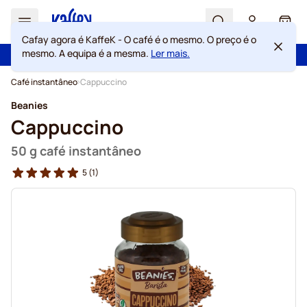
Search
Cart
Cafay agora é KaffeK - O café é o mesmo. O preço é o
mesmo. A equipa é a mesma.
Ler mais.
100 dias de direito de rescisão
Portes grátis acima de 49 €
Ir para o Conteúdo
Café instantâneo
Cappuccino
Beanies
Cappuccino
50 g café instantâneo
5
(1)