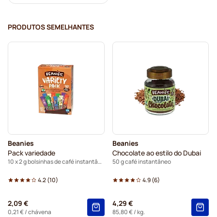
PRODUTOS SEMELHANTES
Beanies
Beanies
Pack variedade
Chocolate ao estilo do Dubai
10 x 2 g bolsinhas de café instantâneo
50 g café instantâneo
4.2
(
10
)
4.9
(
6
)
2,09 €
4,29 €
0,21 €
/ chávena
85,80 €
/ kg.