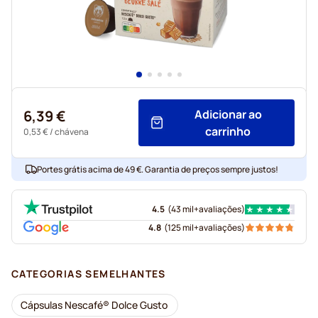
6,39 €
Adicionar ao
carrinho
0,53 €
/ chávena
Portes grátis acima de 49 €. Garantia de preços sempre justos!
4.5
(
43 mil+
avaliações
)
4.8
(
125 mil+
avaliações
)
CATEGORIAS SEMELHANTES
Cápsulas Nescafé® Dolce Gusto