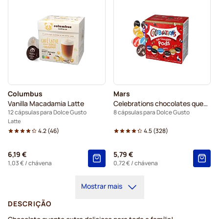
Columbus
Mars
Vanilla Macadamia Latte
Celebrations chocolates quentes
12 cápsulas para Dolce Gusto
8 cápsulas para Dolce Gusto
Latte
4.2
(
46
)
4.5
(
328
)
6,19 €
5,79 €
1,03 €
/ chávena
0,72 €
/ chávena
Mostrar mais
DESCRIÇÃO