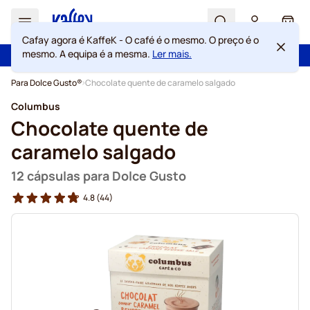
Search
Cart
Cafay agora é KaffeK - O café é o mesmo. O preço é o
Com a confiança de mais de 2 000 000 de clientes
mesmo. A equipa é a mesma.
Ler mais.
Portes grátis acima de 49 €
100 dias de direito de rescisão
Garantia de preços sempre justos
Ir para o Conteúdo
Para Dolce Gusto®
Chocolate quente de caramelo salgado
Columbus
Chocolate quente de
caramelo salgado
12 cápsulas para Dolce Gusto
4.8
(44)