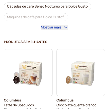
Cápsulas de café Senso Nocturno para Dolce Gusto
Máquinas de café para Dolce Gusto®
Mostrar mais
Acessórios para Dolce Gusto®
Descafeinado para Dolce Gusto
PRODUTOS SEMELHANTES
Descalcificação e limpeza para Dolce Gusto
Cápsulas Segafredo para Dolce Gusto
Cápsulas Café René para Dolce Gusto
Cápsulas Dolce Vita para Dolce Gusto
Cápsulas para Dolce Gusto®
Columbus
Columbus
Cápsulas Gimoka para Dolce Gusto
Latte de Speculoos
Chocolate quente branco