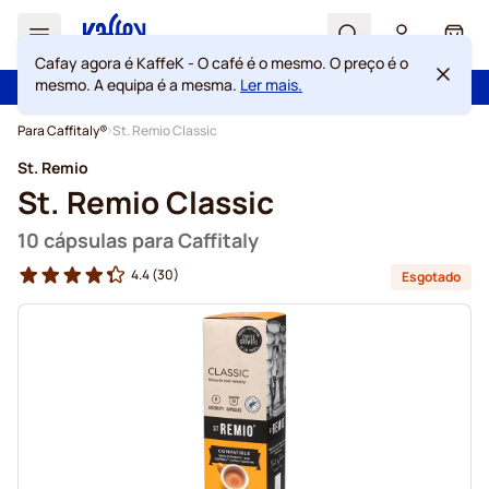
Search
Cart
Cafay agora é KaffeK - O café é o mesmo. O preço é o
mesmo. A equipa é a mesma.
Ler mais.
100 dias de direito de rescisão
Portes grátis acima de 49 €
Ir para o Conteúdo
Para Caffitaly®
St. Remio Classic
St. Remio
St. Remio Classic
10 cápsulas para Caffitaly
4.4
(30)
Esgotado