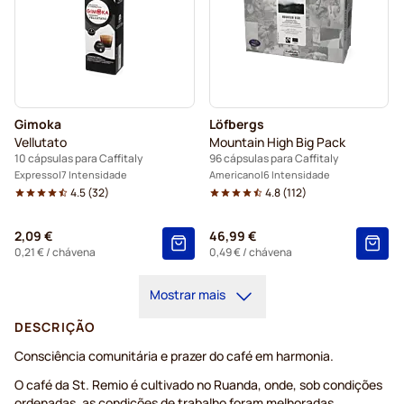
Gimoka
Löfbergs
Vellutato
Mountain High Big Pack
10 cápsulas para Caffitaly
96 cápsulas para Caffitaly
Expresso
7 Intensidade
Americano
6 Intensidade
4.5
(
32
)
4.8
(
112
)
2,09 €
46,99 €
0,21 €
/ chávena
0,49 €
/ chávena
Mostrar mais
DESCRIÇÃO
Consciência comunitária e prazer do café em harmonia.
O café da St. Remio é cultivado no Ruanda, onde, sob condições
ordenadas, as condições de trabalho foram melhoradas,