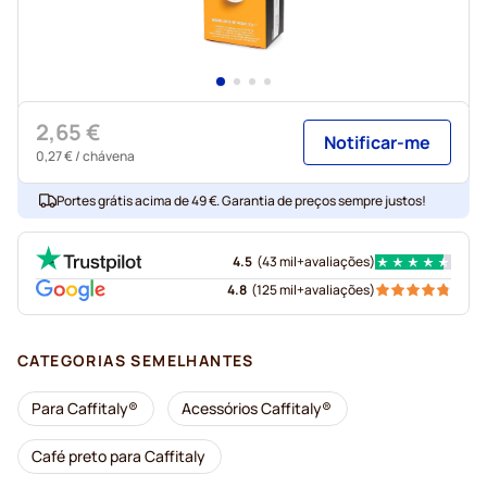
2,65 €
Notificar-me
0,27 €
/ chávena
Portes grátis acima de 49 €. Garantia de preços sempre justos!
4.5
(
43 mil+
avaliações
)
4.8
(
125 mil+
avaliações
)
CATEGORIAS SEMELHANTES
Para Caffitaly®
Acessórios Caffitaly®
Café preto para Caffitaly