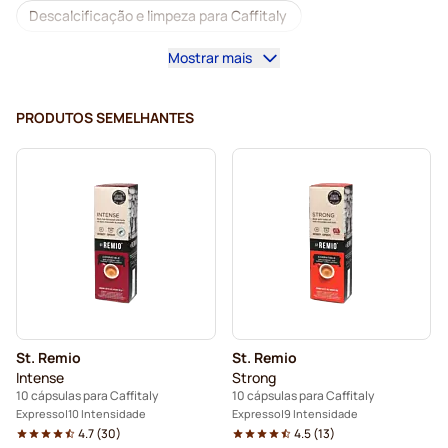
Descalcificação e limpeza para Caffitaly
Mostrar mais
Cápsulas Gimoka para Caffitaly
Cápsulas para Caffitaly
PRODUTOS SEMELHANTES
St. Remio
St. Remio
Intense
Strong
10 cápsulas para Caffitaly
10 cápsulas para Caffitaly
Expresso
10 Intensidade
Expresso
9 Intensidade
4.7
(
30
)
4.5
(
13
)