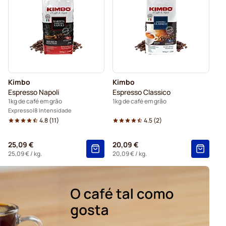
Kimbo
Kimbo
Espresso Napoli
Espresso Classico
1kg de café em grão
1kg de café em grão
Expresso
8 Intensidade
4.8
(
11
)
4.5
(
2
)
25,09 €
20,09 €
25,09 €
/ kg.
20,09 €
/ kg.