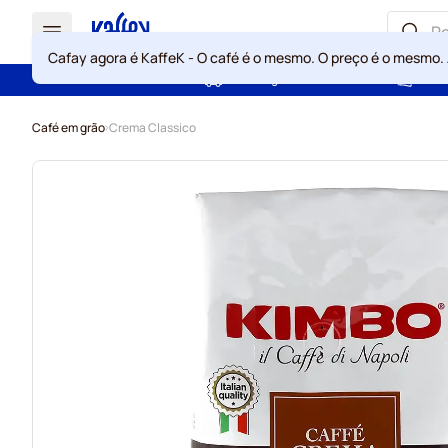
Cafay agora é KaffeK - O café é o mesmo. O preço é o mesmo.
Portes grátis acima de 49 €
Gara
Ir para o Conteúdo
Café em grão
Crema Classico