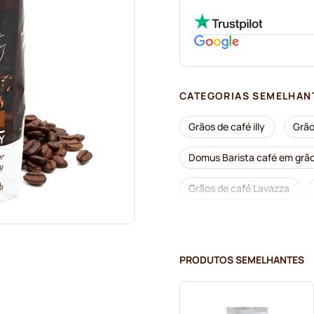
CATEGORIAS SEMELHAN
Grãos de café illy
Grão
Domus Barista café em grã
Grãos de café Lavazza
Grãos de café Segafredo
Grãos de café Tonino Lambo
PRODUTOS SEMELHANTES
Café em grão Kaffekapslen