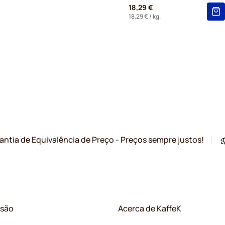
18,29 €
18,29 €
/ kg.
antia de Equivalência de Preço - Preços sempre justos!
ssão
Acerca de KaffeK