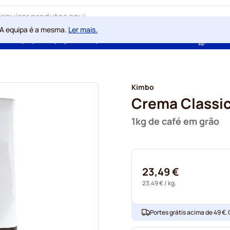
 A equipa é a mesma.
Ler mais.
ntia de preços sempre justos
100 dias de direito de rescisão
Com a
Kimbo
Crema Classi
1kg de café em grão
23,49 €
23,49 €
/ kg.
Portes grátis acima de 49 €.