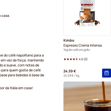
m casa.
Kimbo
Espresso Crema Intensa
1kg de café em grão
e do café napolitano para a
4.5
(
2
)
rio em vez da força, mantendo
ado e suave, com notas de
a para quem gosta de café
24,59 €
base para bebidas à base de
24,59 €
/ kg.
r da Itália em casa!