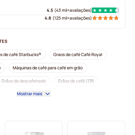
4.5
(
43 mil+
avaliações
)
4.8
(
125 mil+
avaliações
)
TES
s de café Starbucks®
Graos de café Café Royal
o
Máquinas de café para café em grão
Grãos de descafeinado
Grãos de café L’OR
Mostrar mais
Grãos de café Merrild
Grãos de café Garibaldi
rghini
Grãos de café Gimoka
Grãos de café expresso Delonghi