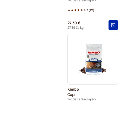
1kg de café em grão
4.7
(
12
)
27,39 €
27,39 €
/ kg.
Kimbo
Capri
1kg de café em grão