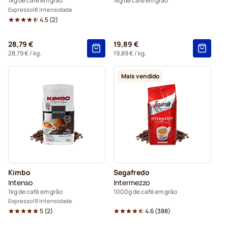
1kg de café em grão
1kg de café em grão
Expresso
8 Intensidade
4.5
(
2
)
28,79 €
19,89 €
28,79 €
/ kg.
19,89 €
/ kg.
Mais vendido
Kimbo
Segafredo
Intenso
Intermezzo
1kg de café em grão
1000g de café em grão
Expresso
9 Intensidade
5
(
2
)
4.6
(
388
)