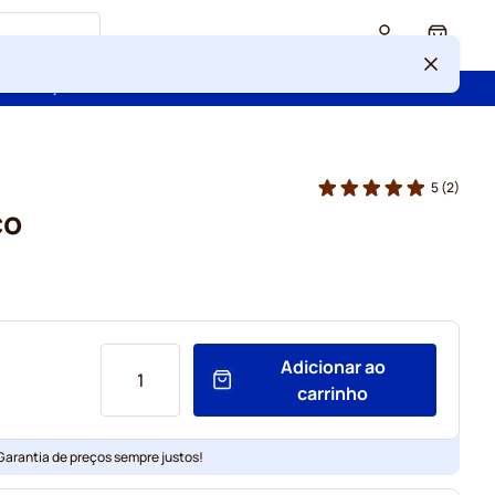
Cart
 confiança de mais de 2 000 000 de clientes
5
(2)
co
Adicionar ao
carrinho
 Garantia de preços sempre justos!