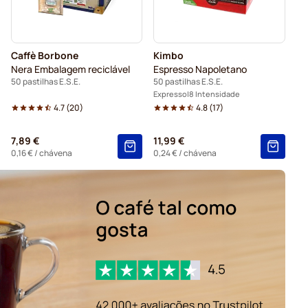
Caffè Borbone
Kimbo
Nera Embalagem reciclável
Espresso Napoletano
50 pastilhas E.S.E.
50 pastilhas E.S.E.
Expresso
8 Intensidade
4.7
(
20
)
4.8
(
17
)
7,89 €
11,99 €
0,16 €
/ chávena
0,24 €
/ chávena