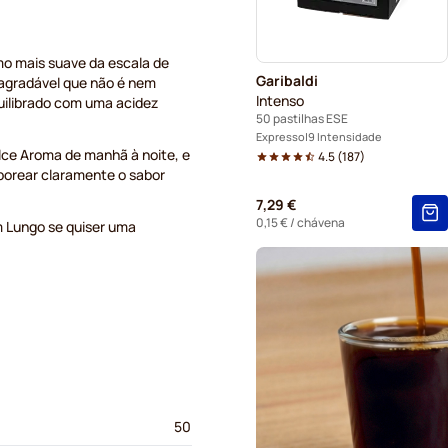
mo mais suave da escala de
Garibaldi
agradável que não é nem
Intenso
uilibrado com uma acidez
50 pastilhas ESE
Expresso
9 Intensidade
ce Aroma de manhã à noite, e
4.5
(
187
)
borear claramente o sabor
7,29 €
0,15 €
/ chávena
 Lungo se quiser uma
50