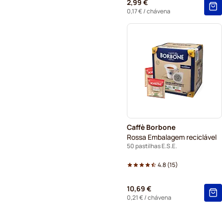
2,99 €
0,17 €
/ chávena
Caffè Borbone
Rossa Embalagem reciclável
50 pastilhas E.S.E.
4.8
(
15
)
10,69 €
0,21 €
/ chávena