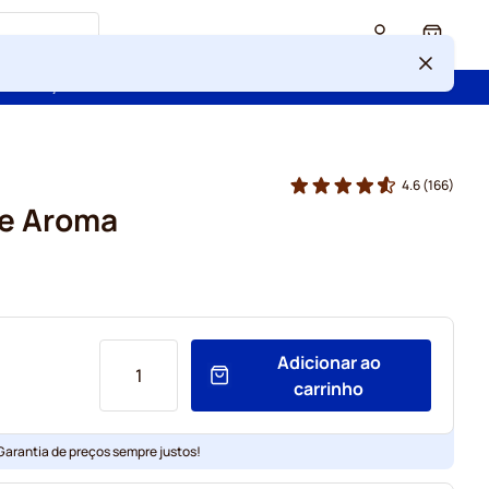
Cart
 confiança de mais de 2 000 000 de clientes
4.6
(166)
ce Aroma
Adicionar ao
carrinho
 Garantia de preços sempre justos!