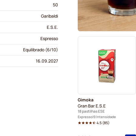
50
Garibaldi
E.S.E.
Espresso
Equilibrado (6/10)
16.09.2027
Gimoka
Gran Bar E.S.E
18 pastilhas ESE
Expresso
9 Intensidade
4.5
(
85
)