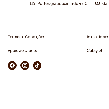
Portes grátis acima de 49 €
Gar
Termos e Condições
Início de se
Apoio ao cliente
Cafay.pt
Copyright © 2026 KaffeK. Todos os direitos reservados.