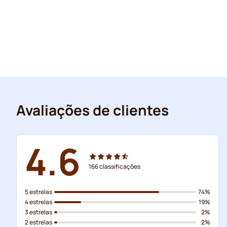
Avaliações de clientes
4.6
166
classificações
5 estrelas
74%
4 estrelas
19%
3 estrelas
2%
2 estrelas
2%