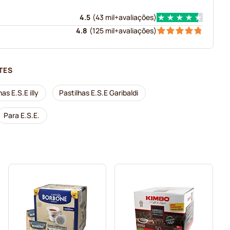
4.5
(
43 mil+
avaliações
)
4.8
(
125 mil+
avaliações
)
TES
has E.S.E illy
Pastilhas E.S.E Garibaldi
Para E.S.E.