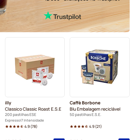
illy
Caffè Borbone
Classico Classic Roast E.S.E
Blu Embalagem reciclável
200 pastilhas ESE
50 pastilhas E.S.E.
Expresso
7 Intensidade
4.9
(
78
)
4.9
(
21
)