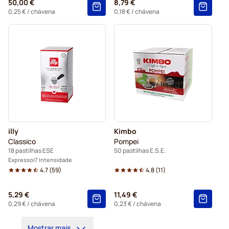
50,00 €
8,79 €
0,25 €
/ chávena
0,18 €
/ chávena
illy
Kimbo
Classico
Pompei
18 pastilhas ESE
50 pastilhas E.S.E.
Expresso
7 Intensidade
4.7
(
59
)
4.8
(
11
)
5,29 €
11,49 €
0,29 €
/ chávena
0,23 €
/ chávena
Mostrar mais