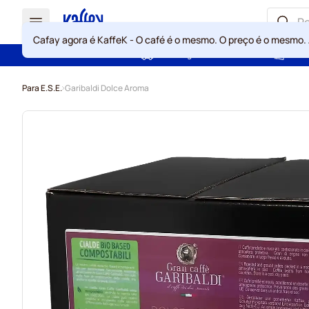
Cafay agora é KaffeK - O café é o mesmo. O preço é o mesmo.
Portes grátis acima de 49 €
Gara
Ir para o Conteúdo
Para E.S.E.
Garibaldi Dolce Aroma