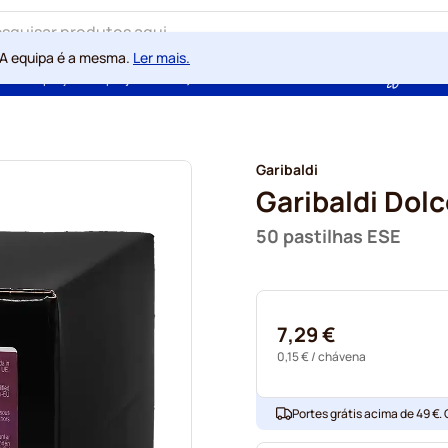
 A equipa é a mesma.
Ler mais.
ntia de preços sempre justos
100 dias de direito de rescisão
Com a
Garibaldi
Garibaldi Dol
50 pastilhas ESE
7,29 €
0,15 €
/ chávena
Portes grátis acima de 49 €.