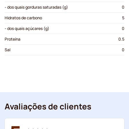
- dos quais gorduras saturadas (g)
0
Hidratos de carbono
5
- dos quais açúcares (g)
0
Proteína
0.5
Sal
0
Avaliações de clientes