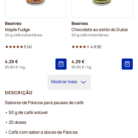
Beanies
Beanies
Maple Fudge
Chocolate ao estilo do Dubai
50 g café instantâneo
50 g café instantâneo
5
(
4
)
4.9
(
6
)
4,29 €
4,29 €
85,80 €
/ kg.
85,80 €
/ kg.
Mostrar mais
DESCRIÇÃO
Sabores de Páscoa para pausas de café
• 50 g de café solúvel
• 25 doses
• Café com sabor a doces da Páscoa