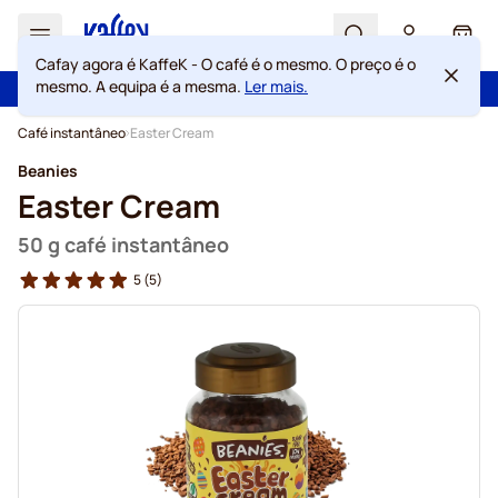
Search
Cart
Cafay agora é KaffeK - O café é o mesmo. O preço é o
mesmo. A equipa é a mesma.
Ler mais.
100 dias de direito de rescisão
Portes grátis acima de 49 €
Ir para o Conteúdo
Café instantâneo
Easter Cream
Beanies
Easter Cream
50 g café instantâneo
5
(5)