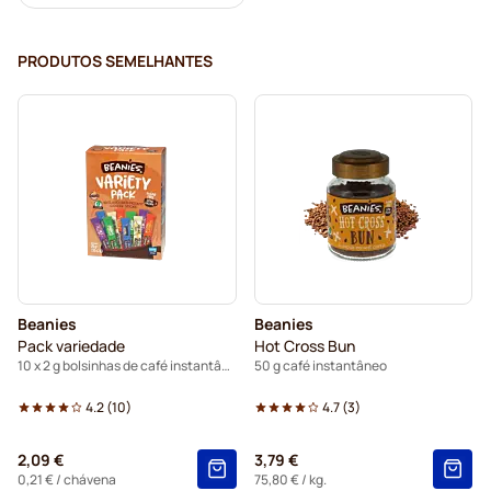
PRODUTOS SEMELHANTES
Beanies
Beanies
Pack variedade
Hot Cross Bun
10 x 2 g bolsinhas de café instantâneo
50 g café instantâneo
4.2
(
10
)
4.7
(
3
)
2,09 €
3,79 €
0,21 €
/ chávena
75,80 €
/ kg.