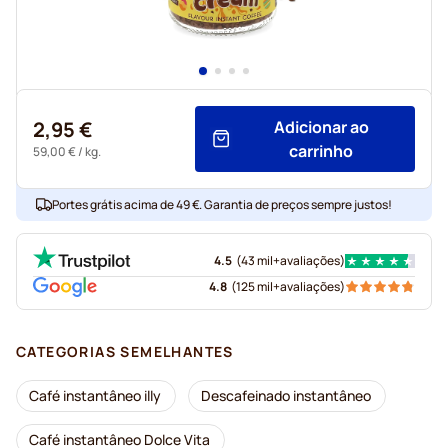
2,95 €
Adicionar ao
carrinho
59,00 €
/ kg.
Portes grátis acima de 49 €. Garantia de preços sempre justos!
4.5
(
43 mil+
avaliações
)
4.8
(
125 mil+
avaliações
)
CATEGORIAS SEMELHANTES
Café instantâneo illy
Descafeinado instantâneo
Café instantâneo Dolce Vita