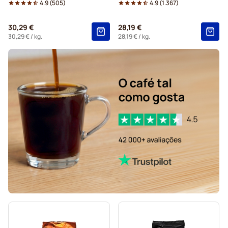
4.9
(
505
)
4.9
(
1.367
)
30,29 €
28,19 €
30,29 €
/ kg.
28,19 €
/ kg.