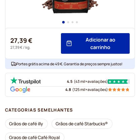
27,39 €
Adicionar ao
carrinho
27,39 €
/ kg.
Portes grátis acima de 49 €. Garantia de preços sempre justos!
4.5
(
43 mil+
avaliações
)
4.8
(
125 mil+
avaliações
)
CATEGORIAS SEMELHANTES
Grãos de café illy
Grãos de café Starbucks®
Graos de café Café Royal