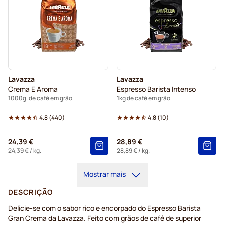
Lavazza
Lavazza
Crema E Aroma
Espresso Barista Intenso
1000g. de café em grão
1kg de café em grão
4.8
(
440
)
4.8
(
10
)
24,39 €
28,89 €
24,39 €
/ kg.
28,89 €
/ kg.
Mostrar mais
DESCRIÇÃO
Delicie-se com o sabor rico e encorpado do Espresso Barista
Gran Crema da Lavazza. Feito com grãos de café de superior