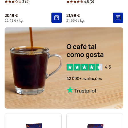
3
(
4
)
4.5
(
2
)
20,19 €
21,99 €
22,43 €
/ kg.
21,99 €
/ kg.