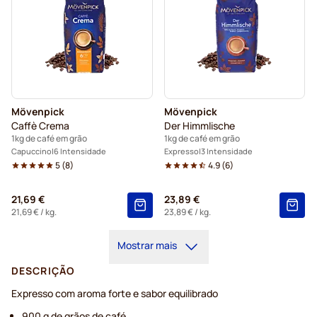
Mövenpick
Mövenpick
Caffè Crema
Der Himmlische
1kg de café em grão
1kg de café em grão
Capuccino
6 Intensidade
Expresso
3 Intensidade
5
(
8
)
4.9
(
6
)
21,69 €
23,89 €
21,69 €
/ kg.
23,89 €
/ kg.
Mostrar mais
DESCRIÇÃO
Expresso com aroma forte e sabor equilibrado
900 g de grãos de café