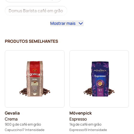
Domus Barista café em grão
Mostrar mais
Máquinas de café para café em grão
Grãos de café Lavazza
Grãos de descafeinado
PRODUTOS SEMELHANTES
Grãos de café L’OR
Grãos de café Segafredo
Grãos de café Merrild
Grãos de café Garibaldi
Grãos de café Tonino Lamborghini
Grãos de café Gimoka
Café em grão Kaffekapslen
Grãos de café expresso Delonghi
Gevalia
Mövenpick
Crema
Espresso
900 g de café em grão
1kg de café em grão
Capuccino
7 Intensidade
Expresso
9 Intensidade