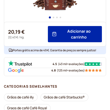
20,19 €
Adicionar ao
carrinho
22,43 €
/ kg.
Portes grátis acima de 49 €. Garantia de preços sempre justos!
4.5
(
43 mil+
avaliações
)
4.8
(
125 mil+
avaliações
)
CATEGORIAS SEMELHANTES
Grãos de café illy
Grãos de café Starbucks®
Graos de café Café Royal