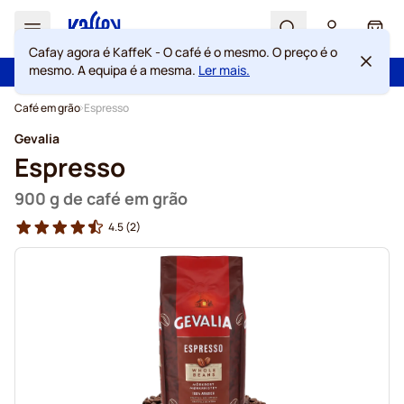
Search
Cart
Cafay agora é KaffeK - O café é o mesmo. O preço é o
mesmo. A equipa é a mesma.
Ler mais.
100 dias de direito de rescisão
Portes grátis acima de 49 €
Ir para o Conteúdo
Café em grão
Espresso
Gevalia
Espresso
900 g de café em grão
4.5
(2)