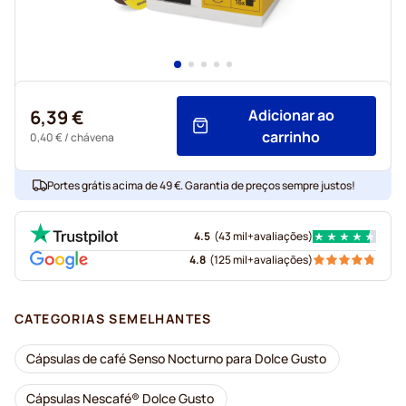
6,39 €
Adicionar ao
carrinho
0,40 €
/ chávena
Portes grátis acima de 49 €. Garantia de preços sempre justos!
4.5
(
43 mil+
avaliações
)
4.8
(
125 mil+
avaliações
)
CATEGORIAS SEMELHANTES
Cápsulas de café Senso Nocturno para Dolce Gusto
Cápsulas Nescafé® Dolce Gusto