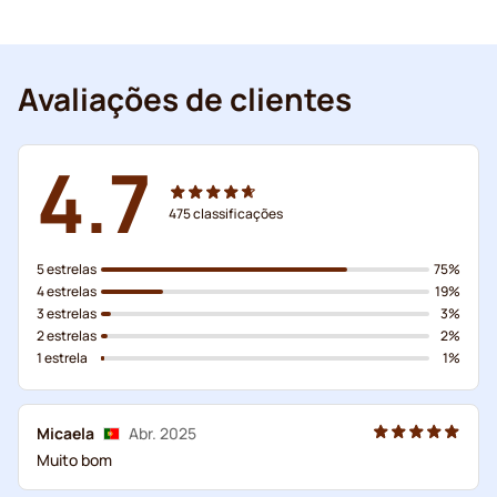
Avaliações de clientes
4.7
475
classificações
5 estrelas
75%
4 estrelas
19%
3 estrelas
3%
2 estrelas
2%
1 estrela
1%
Micaela
Abr. 2025
Muito bom