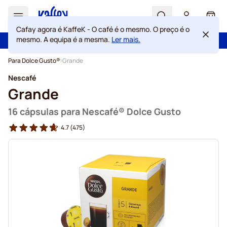
Search
Cart
Cafay agora é KaffeK - O café é o mesmo. O preço é o
mesmo. A equipa é a mesma.
Ler mais.
100 dias de direito de rescisão
Portes grátis acima de 49 €
Ir para o Conteúdo
Para Dolce Gusto®
Grande
Nescafé
Grande
16 cápsulas para Nescafé® Dolce Gusto
4.7
(475)