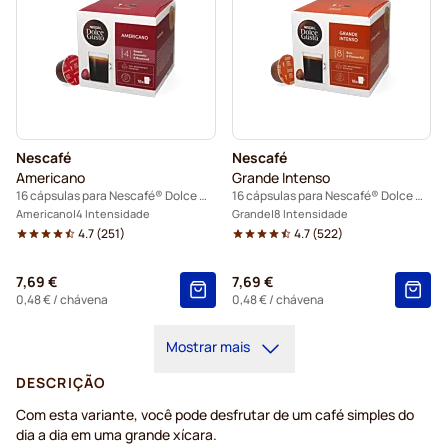
Nescafé
Nescafé
Americano
Grande Intenso
16 cápsulas para Nescafé® Dolce Gusto
16 cápsulas para Nescafé® Dolce Gusto
Americano
4 Intensidade
Grande
8 Intensidade
4.7
(
251
)
4.7
(
522
)
7,69 €
7,69 €
0,48 €
/ chávena
0,48 €
/ chávena
Mostrar mais
DESCRIÇÃO
Com esta variante, você pode desfrutar de um café simples do
dia a dia em uma grande xícara.