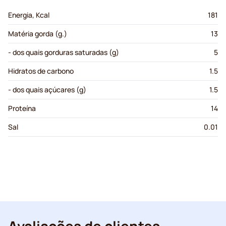
Energia, Kcal
181
Matéria gorda (g.)
13
- dos quais gorduras saturadas (g)
5
Hidratos de carbono
1.5
- dos quais açúcares (g)
1.5
Proteína
14
Sal
0.01
Avaliações de clientes