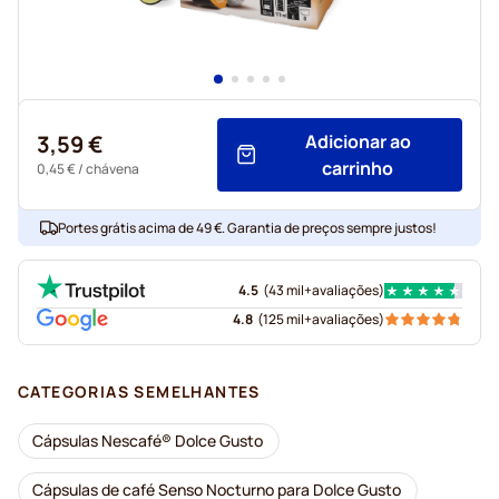
3,59 €
Adicionar ao
carrinho
0,45 €
/ chávena
Portes grátis acima de 49 €. Garantia de preços sempre justos!
4.5
(
43 mil+
avaliações
)
4.8
(
125 mil+
avaliações
)
CATEGORIAS SEMELHANTES
Cápsulas Nescafé® Dolce Gusto
Cápsulas de café Senso Nocturno para Dolce Gusto