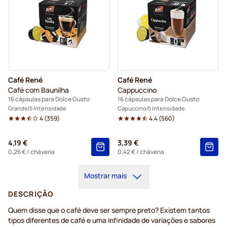
Café René
Café René
Café com Baunilha
Cappuccino
16 cápsulas para Dolce Gusto
16 cápsulas para Dolce Gusto
Grande
5 Intensidade
Capuccino
5 Intensidade
4
(
359
)
4.4
(
560
)
4,19 €
3,39 €
0,26 €
/ chávena
0,42 €
/ chávena
Mostrar mais
DESCRIÇÃO
Quem disse que o café deve ser sempre preto? Existem tantos
tipos diferentes de café e uma infinidade de variações e sabores