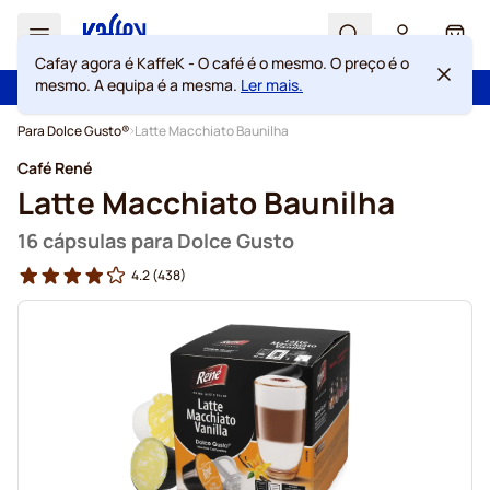
Search
Cart
Cafay agora é KaffeK - O café é o mesmo. O preço é o
Com a confiança de mais de 2 000 000 de clientes
mesmo. A equipa é a mesma.
Ler mais.
Portes grátis acima de 49 €
100 dias de direito de rescisão
Garantia de preços sempre justos
Ir para o Conteúdo
Para Dolce Gusto®
Latte Macchiato Baunilha
Café René
Latte Macchiato Baunilha
16 cápsulas para Dolce Gusto
4.2
(438)