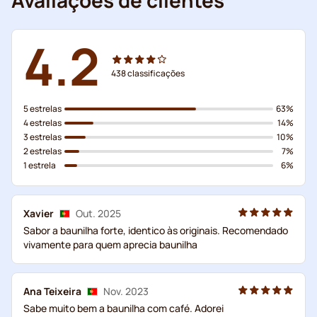
4.2
438
classificações
5 estrelas
63%
4 estrelas
14%
3 estrelas
10%
2 estrelas
7%
1 estrela
6%
Xavier
Out. 2025
Sabor a baunilha forte, identico às originais. Recomendado
vivamente para quem aprecia baunilha
Ana Teixeira
Nov. 2023
Sabe muito bem a baunilha com café. Adorei