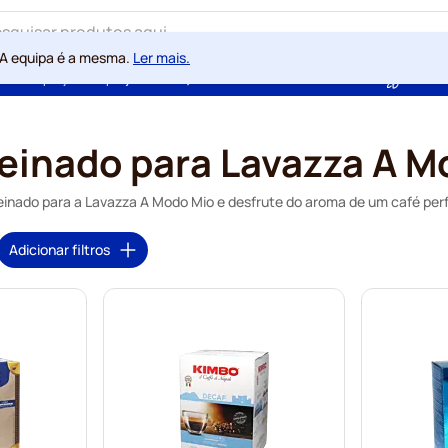
 A equipa é a mesma.
Ler mais.
ntia de preços sempre justos
100 dias de direito de rescisão
Com a
einado para Lavazza A M
nado para a Lavazza A Modo Mio e desfrute do aroma de um café perfe
Adicionar filtros