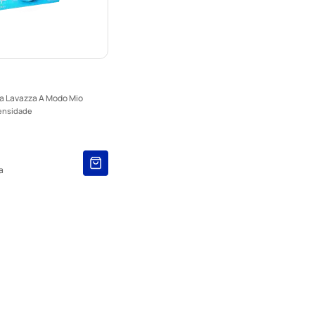
ra Lavazza A Modo Mio
tensidade
)
a