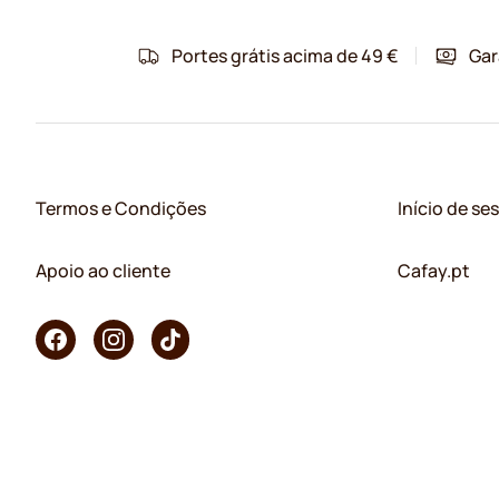
Portes grátis acima de 49 €
Gar
Termos e Condições
Início de se
Apoio ao cliente
Cafay.pt