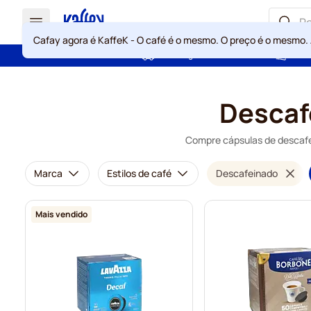
Cafay agora é KaffeK - O café é o mesmo. O preço é o mesmo.
Portes grátis acima de 49 €
Gara
Ir para o Conteúdo
Descaf
Compre cápsulas de descafei
Marca
Estilos de café
Descafeinado
Mais vendido