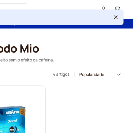
Cart
 confiança de mais de 2 000 000 de clientes
odo Mio
ito sem o efeito da cafeína.
4 artigos