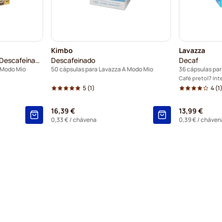
Kimbo
Lavazza
Don Carlo Miscela Dek (Descafeínado)
Descafeinado
Decaf
 Modo Mio
50 cápsulas para Lavazza A Modo Mio
36 cápsulas pa
Café preto
7 In
5
(1)
4
(1
16,39 €
13,99 €
0,33 €
/ chávena
0,39 €
/ cháven