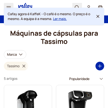
Search
Cart
Cafay agora é KaffeK - O café é o mesmo. O preço é o
mesmo. A equipa é a mesma.
Ler mais.
100 dias de direito de rescisão
Portes grátis acima de 49 €
Ir para o Conteúdo
Máquinas de cápsulas para
Tassimo
Marca
Tassimo
5 artigos