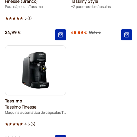
Finesse (Branco)
Tassimy Style
Para cápsulas Tassimo
+2 pacotes de cápsulas
5
(1)
Regular Price
24,99 €
48,99 €
55,16 €
As low as
Tassimo
Tassimo Finesse
Máquina automática de cápsulas TAS16B3
4.6
(5)