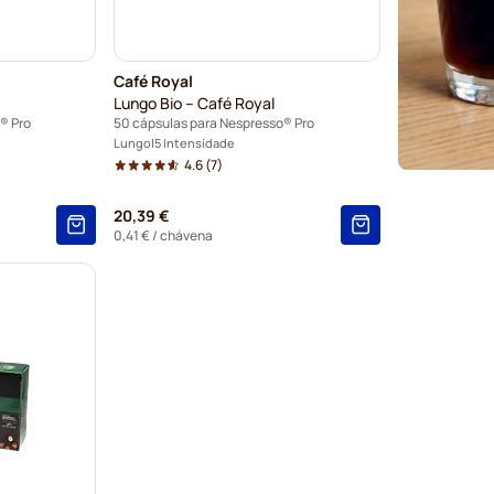
Café Royal
Lungo Bio – Café Royal
® Pro
50 cápsulas para Nespresso® Pro
Lungo
5 Intensidade
4.6
(7)
20,39 €
0,41 €
/ chávena