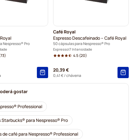
Café Royal
 Royal
Espresso Descafeinado – Café Royal
ra Nespresso® Pro
50 cápsulas para Nespresso® Pro
idade
Expresso
7 Intensidade
(73)
4.5
(20)
20,39 €
a
0,41 €
/ chávena
oderá gostar
presso® Professional
 Starbucks® para Nespresso® Pro
 de café para Nespresso® Professional