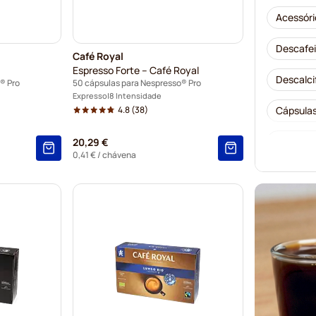
Acessóri
Descafei
Café Royal
Espresso Forte – Café Royal
Descalci
® Pro
50 cápsulas para Nespresso® Pro
Expresso
8 Intensidade
4.8
(38)
Cápsulas
Cápsulas
20,29 €
0,41 €
/ chávena
Cápsulas
Kaffekap