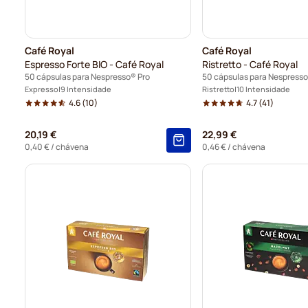
Café Royal
Café Royal
Espresso Forte BIO - Café Royal
Ristretto - Café Royal
50 cápsulas para Nespresso® Pro
50 cápsulas para Nespresso
Expresso
9 Intensidade
Ristretto
10 Intensidade
4.6
(10)
4.7
(41)
20,19 €
22,99 €
0,40 €
/ chávena
0,46 €
/ chávena