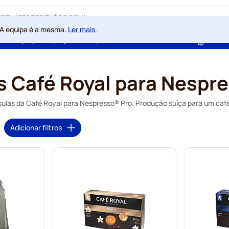
 A equipa é a mesma.
Ler mais.
ntia de preços sempre justos
100 dias de direito de rescisão
Com a
 Café Royal para Nespr
ulas da Café Royal para Nespresso® Pro. Produção suíça para um café 
Adicionar filtros