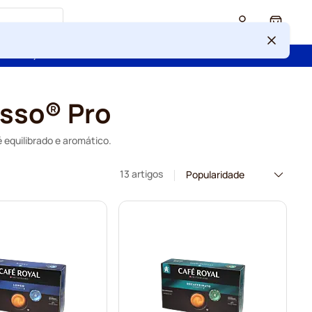
Cart
 confiança de mais de 2 000 000 de clientes
esso® Pro
equilibrado e aromático.
13 artigos