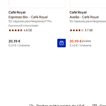
Café Royal
Café Royal
Espresso Bio – Café Royal
Avelãs - Café Royal
50 cápsulas para Nespresso® Pro
50 cápsulas para Nespresso
Expresso
6 Intensidade
4.6
(9)
3.7
(8)
20,39 €
Special Price
20,99 €
21,59 €
Regular Price
0,41 €
/ chávena
0,42 €
/ chávena