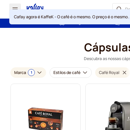
Cafay agora é KaffeK - O café é o mesmo. O preço é o mesmo.
Portes grátis acima de 49 €
Gara
Ir para o Conteúdo
Cápsulas
Descubra as nossas cáps
Marca
Estilos de café
Café Royal
1