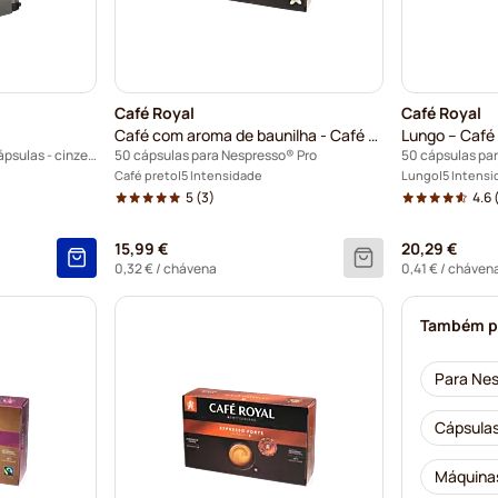
Café Royal
Café Royal
Café com aroma de baunilha - Café Royal
Lungo – Café
Máquina automática para cápsulas - cinzento
50 cápsulas para Nespresso® Pro
50 cápsulas pa
Café preto
5 Intensidade
Lungo
5 Intens
5
(3)
4.6
15,99 €
20,29 €
0,32 €
/ chávena
0,41 €
/ cháven
Também p
Para Nes
Cápsulas
Máquinas