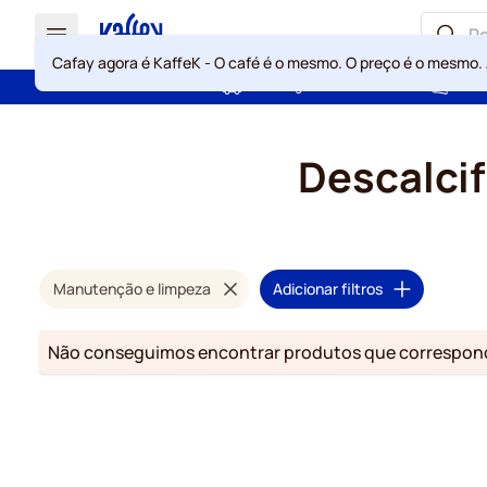
Cafay agora é KaffeK - O café é o mesmo. O preço é o mesmo.
Portes grátis acima de 49 €
Gara
Ir para o Conteúdo
Descalci
Manutenção e limpeza
Adicionar filtros
Não conseguimos encontrar produtos que correspond