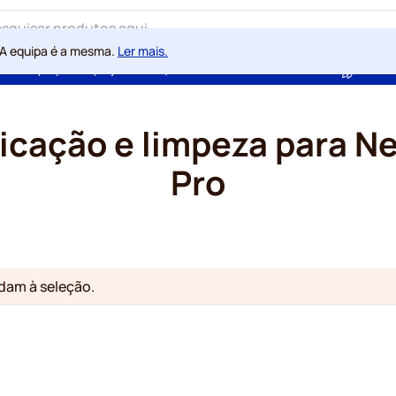
 A equipa é a mesma.
Ler mais.
ntia de preços sempre justos
100 dias de direito de rescisão
Com a
ficação e limpeza para N
Pro
am à seleção.