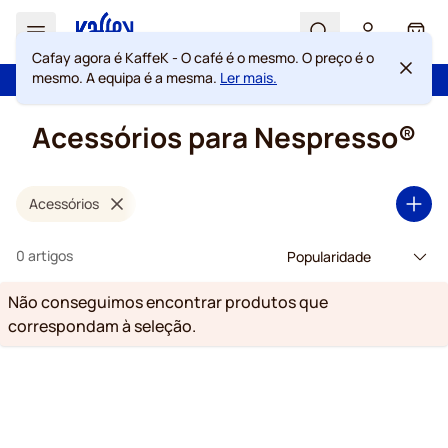
Search
Cart
Cafay agora é KaffeK - O café é o mesmo. O preço é o
mesmo. A equipa é a mesma.
Ler mais.
100 dias de direito de rescisão
Portes grátis acima de 49 €
Ir para o Conteúdo
Acessórios para Nespresso®
Acessórios
0 artigos
Não conseguimos encontrar produtos que
correspondam à seleção.