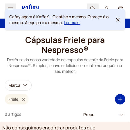
Search
Cart
Cafay agora é KaffeK - O café é o mesmo. O preço é o
mesmo. A equipa é a mesma.
Ler mais.
100 dias de direito de rescisão
Portes grátis acima de 49 €
Ir para o Conteúdo
Cápsulas Friele para
Nespresso®
Desfrute da nossa variedade de cápsulas de café da Friele para
Nespresso®. Simples, suave e delicioso - o café norueguês no
seu melhor.
Marca
Friele
0 artigos
Não conseguimos encontrar produtos que