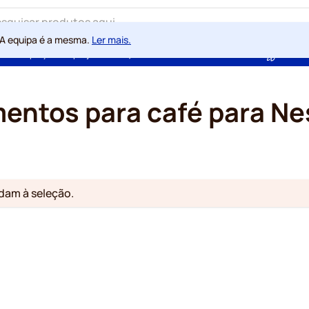
 A equipa é a mesma.
Ler mais.
ntia de preços sempre justos
100 dias de direito de rescisão
Com a
ntos para café para N
am à seleção.