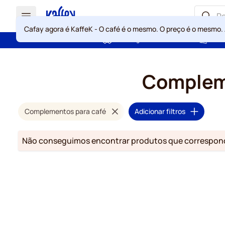
Cafay agora é KaffeK - O café é o mesmo. O preço é o mesmo.
Portes grátis acima de 49 €
Gara
Ir para o Conteúdo
Compleme
Complementos para café
Adicionar filtros
Não conseguimos encontrar produtos que correspond