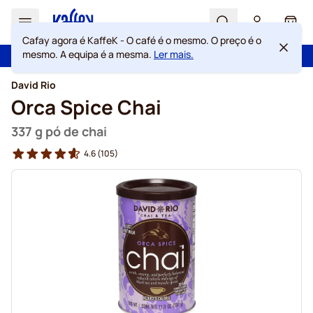
Search
Cart
Cafay agora é KaffeK - O café é o mesmo. O preço é o
mesmo. A equipa é a mesma.
Ler mais.
100 dias de direito de rescisão
Portes grátis acima de 49 €
Ir para o Conteúdo
David Rio
Orca Spice Chai
337 g pó de chai
4.6
(105)