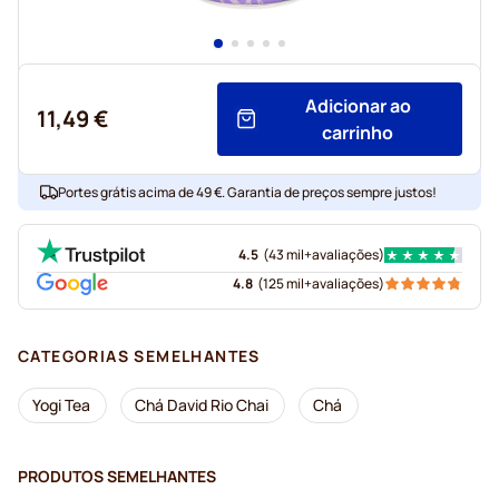
Adicionar ao
11,49 €
carrinho
Portes grátis acima de 49 €. Garantia de preços sempre justos!
4.5
(
43 mil+
avaliações
)
4.8
(
125 mil+
avaliações
)
CATEGORIAS SEMELHANTES
Yogi Tea
Chá David Rio Chai
Chá
PRODUTOS SEMELHANTES