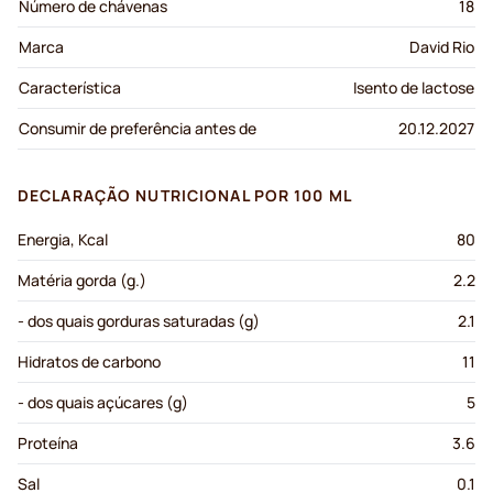
Número de chávenas
18
Marca
David Rio
Característica
Isento de lactose
Consumir de preferência antes de
20.12.2027
DECLARAÇÃO NUTRICIONAL POR 100 ML
Energia, Kcal
80
Matéria gorda (g.)
2.2
- dos quais gorduras saturadas (g)
2.1
Hidratos de carbono
11
- dos quais açúcares (g)
5
Proteína
3.6
Sal
0.1