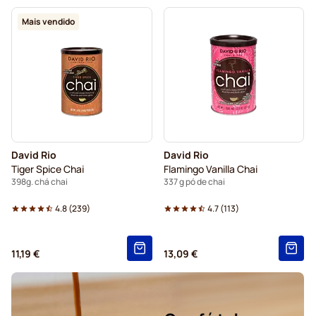
Mais vendido
David Rio
David Rio
Tiger Spice Chai
Flamingo Vanilla Chai
398g. chá chai
337 g pó de chai
4.8
(
239
)
4.7
(
113
)
11,19 €
13,09 €