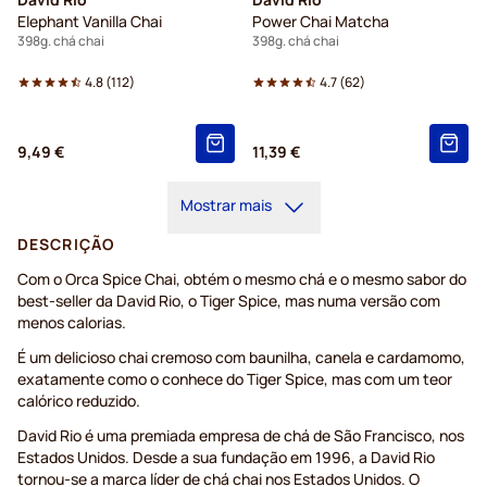
Elephant Vanilla Chai
Power Chai Matcha
398g. chá chai
398g. chá chai
4.8
(
112
)
4.7
(
62
)
9,49 €
11,39 €
Mostrar mais
DESCRIÇÃO
Com o Orca Spice Chai, obtém o mesmo chá e o mesmo sabor do
best-seller da David Rio, o Tiger Spice, mas numa versão com
menos calorias.
É um delicioso chai cremoso com baunilha, canela e cardamomo,
exatamente como o conhece do Tiger Spice, mas com um teor
calórico reduzido.
David Rio é uma premiada empresa de chá de São Francisco, nos
Estados Unidos. Desde a sua fundação em 1996, a David Rio
tornou-se a marca líder de chá chai nos Estados Unidos. O