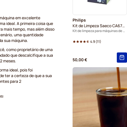
 máquina em excelente
Philips
a ideal. A primeira coisa que
Kit de Limpeza Saeco CA6707/10
ra mais tempo, mas além disso
Kit de limpeza para máquinas de café expresso
 cenário, uma quantidade
 da sua máquina.
4.9
(
11
)
cê, como proprietário de uma
ndado que descalcifique a sua
50,00 €
 2 meses.
ma ideal, pois foi
de ter a certeza de que a sua
entes para 2
os: