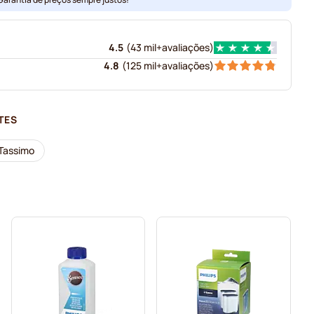
4.5
(
43 mil+
avaliações
)
4.8
(
125 mil+
avaliações
)
TES
 Tassimo