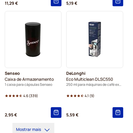
11,29 €
5,19 €
Senseo
DeLonghi
Caixa de Armazenamento
Eco Multiclean DLSC550
1 caixa para cápsulas Senseo
250 ml para máquinas de café expresso
4.6
(
339
)
4.1
(
9
)
2,95 €
5,59 €
Mostrar mais