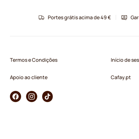
Portes grátis acima de 49 €
Gar
Termos e Condições
Início de se
Apoio ao cliente
Cafay.pt