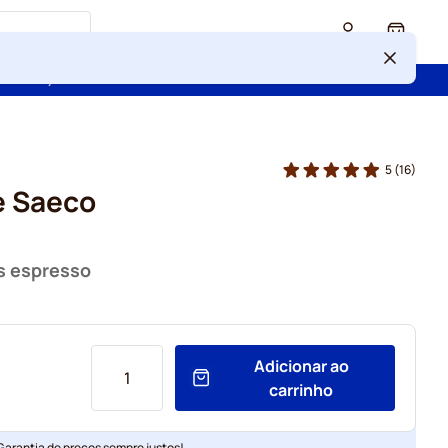
Cart
 confiança de mais de 2 000 000 de clientes
5
(16)
e Saeco
s espresso
Adicionar ao
carrinho
 Garantia de preços sempre justos!