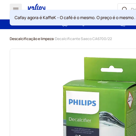
Cafay agora é KaffeK - O café é o mesmo. O preço é o mesmo.
Portes grátis acima de 49 €
Gara
Ir para o Conteúdo
Descalcificação e limpeza
Decalcificante Saeco CA6700/22