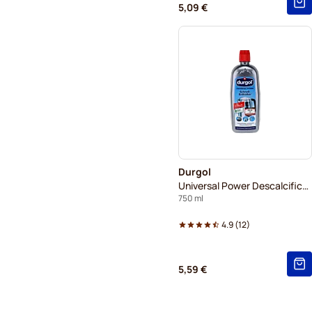
5,09 €
Durgol
Universal Power Descalcificante Rápido
750 ml
4.9
(
12
)
5,59 €