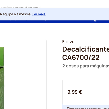
 A equipa é a mesma.
Ler mais.
ntia de preços sempre justos
100 dias de direito de rescisão
Com a
Philips
Decalcificant
CA6700/22
2 doses para máquina
9,99 €
Portes grátis acima de 49 €.