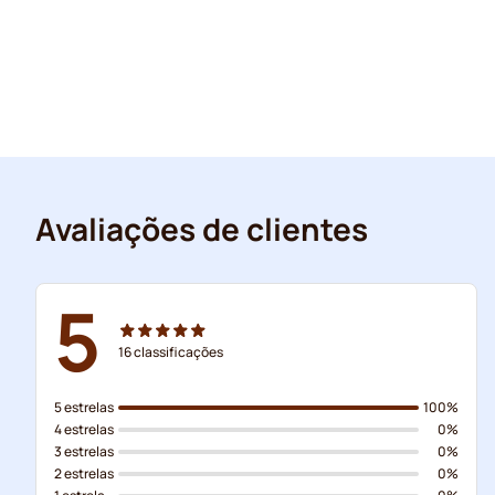
Avaliações de clientes
5
16
classificações
5 estrelas
100%
4 estrelas
0%
3 estrelas
0%
2 estrelas
0%