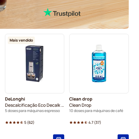
Mais vendido
DeLonghi
Clean drop
Descalcificação Eco Decalk DLSC500
Clean Drop
5 doses para máquinas espresso
10 doses para máquinas de café
5
(
62
)
4.7
(
37
)