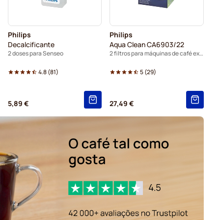
Philips
Philips
Decalcificante
Aqua Clean CA6903/22
2 doses para Senseo
2 filtros para máquinas de café expresso
4.8
(
81
)
5
(
29
)
5,89 €
27,49 €