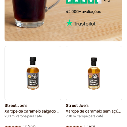
Street Joe's
Street Joe's
Xarope de caramelo salgado sem açúcar
Xarope de caramelo sem açúcar
200 ml xarope para café
200 ml xarope para café
4.3
(
126
)
4.4
(
97
)