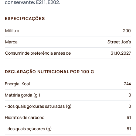
conservante: E211, E202.
ESPECIFICAÇÕES
Mililitro
200
Marca
Street Joe's
Consumir de preferência antes de
31.10.2027
DECLARAÇÃO NUTRICIONAL POR 100 G
Energia, Kcal
244
Matéria gorda (g.)
0
- dos quais gorduras saturadas (g)
0
Hidratos de carbono
61
- dos quais açúcares (g)
61