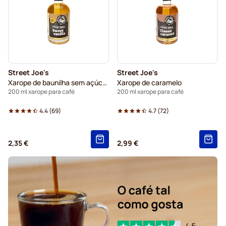
Street Joe's
Street Joe's
Xarope de baunilha sem açúcar
Xarope de caramelo
200 ml xarope para café
200 ml xarope para café
4.4
(
69
)
4.7
(
72
)
2,35 €
2,99 €