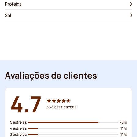
Proteína
0
Sal
0
Avaliações de clientes
4.7
56
classificações
5 estrelas
78%
4 estrelas
11%
3 estrelas
11%