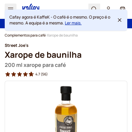
Search
Cart
Cafay agora é KaffeK - O café é o mesmo. O preço é o
mesmo. A equipa é a mesma.
Ler mais.
100 dias de direito de rescisão
Portes grátis acima de 49 €
Ir para o Conteúdo
Complementos para café
Xarope de baunilha
Street Joe's
Xarope de baunilha
200 ml xarope para café
4.7
(56)