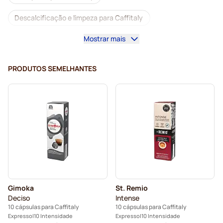
Descalcificação e limpeza para Caffitaly
Mostrar mais
Cápsulas Gimoka para Caffitaly
Cápsulas para Caffitaly
PRODUTOS SEMELHANTES
Gimoka
St. Remio
Deciso
Intense
10 cápsulas para Caffitaly
10 cápsulas para Caffitaly
Expresso
10 Intensidade
Expresso
10 Intensidade