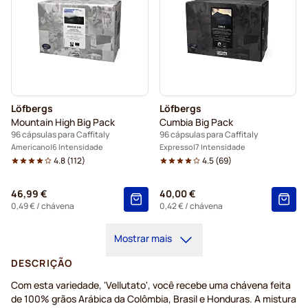
Löfbergs
Löfbergs
Mountain High Big Pack
Cumbia Big Pack
96 cápsulas para Caffitaly
96 cápsulas para Caffitaly
Americano
6 Intensidade
Expresso
7 Intensidade
4.8
(
112
)
4.5
(
69
)
46,99 €
40,00 €
0,49 €
/ chávena
0,42 €
/ chávena
Mostrar mais
DESCRIÇÃO
Com esta variedade, 'Vellutato', você recebe uma chávena feita
de 100% grãos Arábica da Colômbia, Brasil e Honduras. A mistura