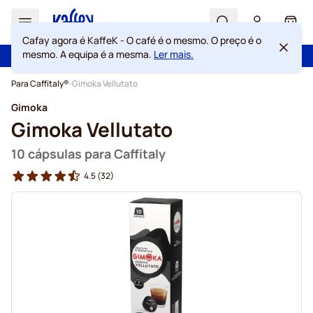
Search
Cart
Cafay agora é KaffeK - O café é o mesmo. O preço é o
mesmo. A equipa é a mesma.
Ler mais.
100 dias de direito de rescisão
Portes grátis acima de 49 €
Ir para o Conteúdo
Para Caffitaly®
Gimoka Vellutato
Gimoka
Gimoka Vellutato
10 cápsulas para Caffitaly
4.5
(32)