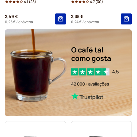
4.1
(
28
)
4.7
(
30
)
2,49 €
2,35 €
0,25 €
/ chávena
0,24 €
/ chávena