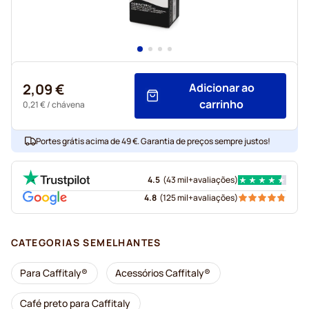
2,09 €
Adicionar ao
carrinho
0,21 €
/ chávena
Portes grátis acima de 49 €. Garantia de preços sempre justos!
4.5
(
43 mil+
avaliações
)
4.8
(
125 mil+
avaliações
)
CATEGORIAS SEMELHANTES
Para Caffitaly®
Acessórios Caffitaly®
Café preto para Caffitaly