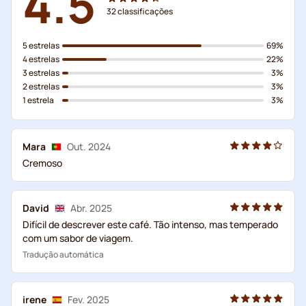
4.5
32
classificações
5 estrelas
69%
4 estrelas
22%
3 estrelas
3%
2 estrelas
3%
1 estrela
3%
Mara
Out. 2024
Cremoso
David
Abr. 2025
Difícil de descrever este café. Tão intenso, mas temperado
com um sabor de viagem.
Tradução automática
irene
Fev. 2025