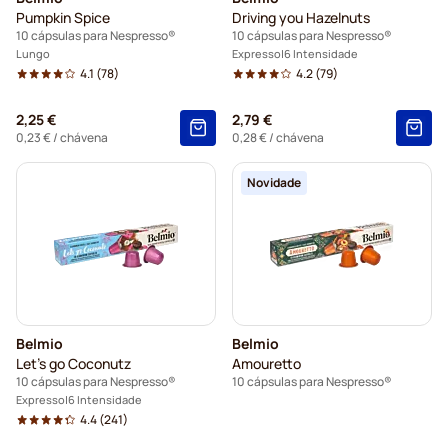
Pumpkin Spice
Driving you Hazelnuts
10 cápsulas para Nespresso®
10 cápsulas para Nespresso®
Lungo
Expresso
6 Intensidade
4.1
(78)
4.2
(79)
2,25 €
2,79 €
0,23 €
/ chávena
0,28 €
/ chávena
Novidade
Belmio
Belmio
Let's go Coconutz
Amouretto
10 cápsulas para Nespresso®
10 cápsulas para Nespresso®
Expresso
6 Intensidade
4.4
(241)