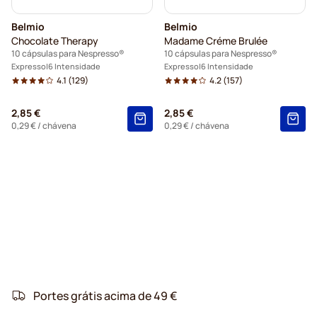
Belmio
Belmio
Chocolate Therapy
Madame Créme Brulée
10 cápsulas para Nespresso®
10 cápsulas para Nespresso®
Expresso
6 Intensidade
Expresso
6 Intensidade
4.1
(129)
4.2
(157)
2,85 €
2,85 €
0,29 €
/ chávena
0,29 €
/ chávena
Portes grátis acima de 49 €