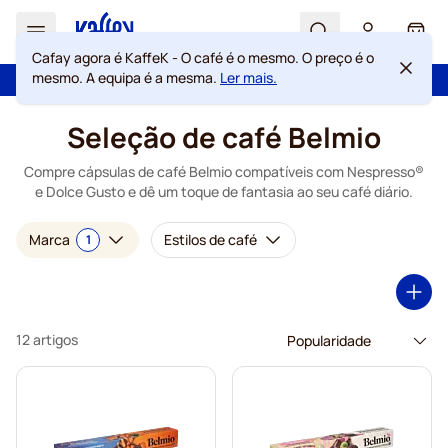
Search
Cart
Cafay agora é KaffeK - O café é o mesmo. O preço é o
mesmo. A equipa é a mesma.
Ler mais.
100 dias de direito de rescisão
Portes grátis acima de 49 €
Ir para o Conteúdo
Seleção de café Belmio
Compre cápsulas de café Belmio compatíveis com Nespresso®
e Dolce Gusto e dê um toque de fantasia ao seu café diário.
Marca
Estilos de café
1
12 artigos