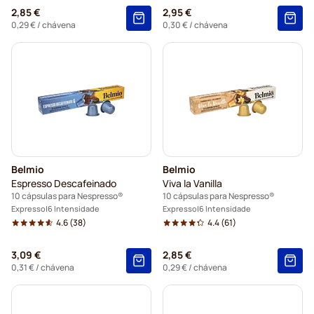
2,85 €
2,95 €
0,29 €
/ chávena
0,30 €
/ chávena
Belmio
Belmio
Espresso Descafeinado
Viva la Vanilla
10 cápsulas para Nespresso®
10 cápsulas para Nespresso®
Expresso
6 Intensidade
Expresso
6 Intensidade
4.6
(38)
4.4
(61)
3,09 €
2,85 €
0,31 €
/ chávena
0,29 €
/ chávena