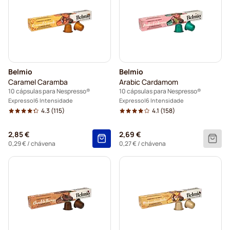
Belmio
Belmio
Caramel Caramba
Arabic Cardamom
10 cápsulas para Nespresso®
10 cápsulas para Nespresso®
Expresso
6 Intensidade
Expresso
6 Intensidade
4.3
(115)
4.1
(158)
2,85 €
2,69 €
0,29 €
/ chávena
0,27 €
/ chávena