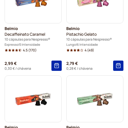
Belmio
Belmio
Decaffeinato Caramel
Pistachio Gelato
10 cápsulas para Nespresso®
10 cápsulas para Nespresso®
Expresso
5 Intensidade
Lungo
6 Intensidade
4.5
(170)
4
(49)
2,99 €
2,79 €
0,30 €
/ chávena
0,28 €
/ chávena
Belmio
Belmio