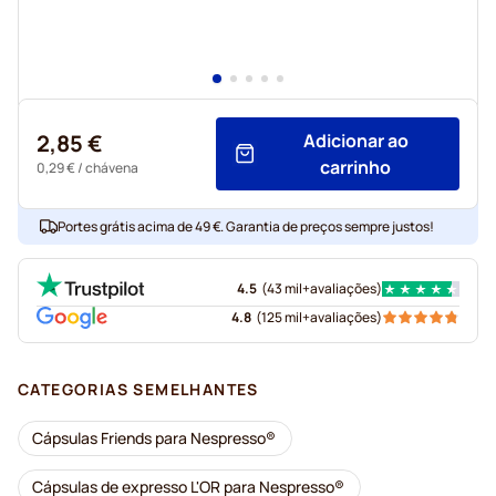
2,85 €
Adicionar ao
carrinho
0,29 €
/ chávena
Portes grátis acima de 49 €. Garantia de preços sempre justos!
4.5
(
43 mil+
avaliações
)
4.8
(
125 mil+
avaliações
)
CATEGORIAS SEMELHANTES
Cápsulas Friends para Nespresso®
Cápsulas de expresso L'OR para Nespresso®