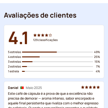
Avaliações de clientes
4.1
129
classificações
5 estrelas
49%
4 estrelas
25%
3 estrelas
15%
2 estrelas
7%
1 estrela
4%
Daniel
Maio 2025
Este café de cápsula é a prova de que a excelência não
precisa de demorar — aroma intenso, sabor encorpado e
aquele final persistente que rivaliza com o melhor espresso
de cafetaria. Quando a conveniência encontra a qualidade,