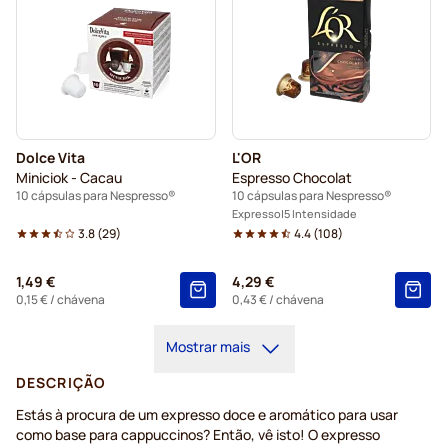
Dolce Vita
L'OR
Miniciok - Cacau
Espresso Chocolat
10 cápsulas para Nespresso®
10 cápsulas para Nespresso®
Expresso
5 Intensidade
3.8
(
29
)
4.4
(
108
)
1,49 €
4,29 €
0,15 €
/ chávena
0,43 €
/ chávena
Mostrar mais
DESCRIÇÃO
Estás à procura de um expresso doce e aromático para usar
como base para cappuccinos? Então, vê isto! O expresso