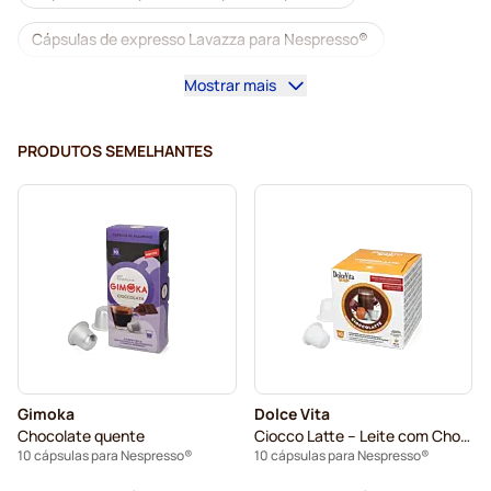
Cápsulas de expresso Lavazza para Nespresso®
Mostrar mais
Starbucks by Nespresso®
Para Nespresso®
Máquinas de café para Nespresso®
PRODUTOS SEMELHANTES
Cápsulas Lungo para Nespresso®
Lavazza para Nespresso
Cápsulas de café illy para Nespresso®
Cápsulas Café Royal para Nespresso®
Acessórios para Nespresso®
Gimoka
Dolce Vita
Complementos para café para Nespresso®
Chocolate quente
Ciocco Latte – Leite com Chocolate
10 cápsulas para Nespresso®
10 cápsulas para Nespresso®
Descalcificação e limpeza para Nespresso®