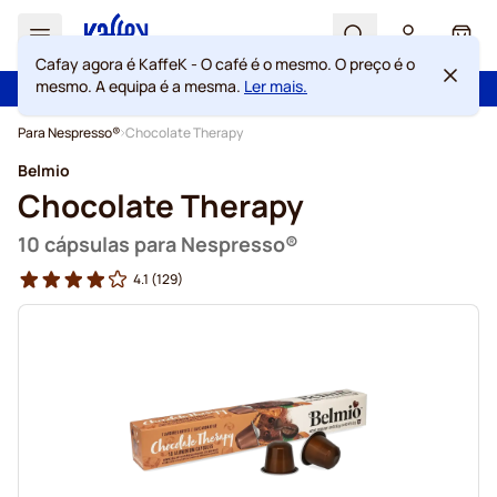
Search
Cart
Cafay agora é KaffeK - O café é o mesmo. O preço é o
mesmo. A equipa é a mesma.
Ler mais.
100 dias de direito de rescisão
Portes grátis acima de 49 €
Ir para o Conteúdo
Para Nespresso®
Chocolate Therapy
Belmio
Chocolate Therapy
10 cápsulas para Nespresso®
4.1
(129)