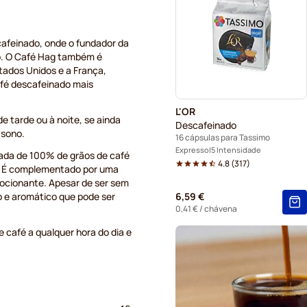
afeinado, onde o fundador da
o. O Café Hag também é
tados Unidos e a França,
fé descafeinado mais
L'OR
e tarde ou à noite, se ainda
Descafeinado
 sono.
16 cápsulas para Tassimo
Expresso
5 Intensidade
rada de 100% de grãos de café
4.8
(
317
)
. É complementado por uma
mocionante. Apesar de ser sem
o e aromático que pode ser
6,59 €
0,41 €
/ chávena
café a qualquer hora do dia e