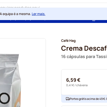
 A equipa é a mesma.
Ler mais.
ntia de preços sempre justos
100 dias de direito de rescisão
Com a
Café Hag
Crema Descaf
16 cápsulas para Tas
6,59 €
0,41 €
/ chávena
Portes grátis acima de 49 €.