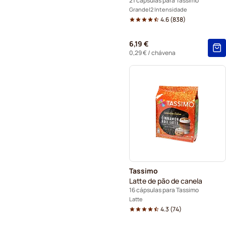
21 cápsulas para Tassimo
Grande
2 Intensidade
4.6
(
838
)
6,19 €
0,29 €
/ chávena
Tassimo
Latte de pão de canela
16 cápsulas para Tassimo
Latte
4.3
(
74
)