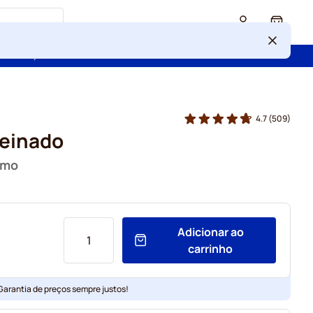
Cart
 confiança de mais de 2 000 000 de clientes
4.7
(509)
einado
simo
Adicionar ao
carrinho
 Garantia de preços sempre justos!