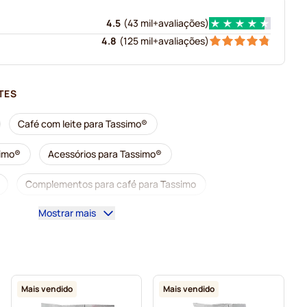
4.5
(
43 mil+
avaliações
)
4.8
(
125 mil+
avaliações
)
TES
Café com leite para Tassimo®
simo®
Acessórios para Tassimo®
Complementos para café para Tassimo
Mostrar mais
para Tassimo
Cápsulas de café L'OR para Tassimo
imo
Cápsulas para Tassimo®
o
Cápsulas Marcilla para Tassimo
Para Tassimo®
Mais vendido
Mais vendido
ra Tassimo®
Cápsulas Gevalia para Tassimo