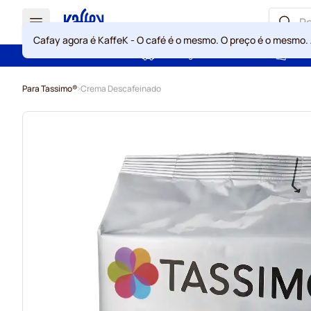
Cafay agora é KaffeK - O café é o mesmo. O preço é o mesmo.
Portes grátis acima de 49 €
Gara
Ir para o Conteúdo
Para Tassimo®
Crema Descafeinado