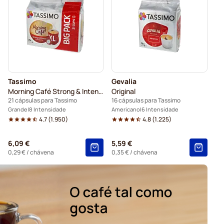
Tassimo
Gevalia
Morning Café Strong & Intense XL
Original
21 cápsulas para Tassimo
16 cápsulas para Tassimo
Grande
8 Intensidade
Americano
6 Intensidade
4.7
(
1.950
)
4.8
(
1.225
)
6,09 €
5,59 €
0,29 €
/ chávena
0,35 €
/ chávena