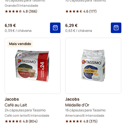
16 cápsulas para Tassimo
10 cápsulas para Tassimo
Grande
3 Intensidade
4.8
(
366
)
4.6
(
177
)
6,19 €
6,29 €
0,39 €
/ chávena
0,63 €
/ chávena
Mais vendido
Jacobs
Jacobs
Café au Lait
Médaille d'Or
24 cápsulas para Tassimo
16 cápsulas para Tassimo
Café com leite
5 Intensidade
Americano
6 Intensidade
4.8
(
804
)
4.8
(
375
)