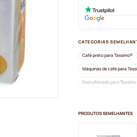
CATEGORIAS SEMELHAN
Café preto para Tassimo®
Máquinas de café para Tas
Descafeinado para Tassimo
Descalcificação e limpeza 
Cápsulas Jacobs para Tass
PRODUTOS SEMELHANTES
Cápsulas Friele para Tassim
Chocolate quente e chá pa