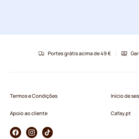
Portes grátis acima de 49 €
Gar
Termos e Condições
Início de se
Apoio ao cliente
Cafay.pt