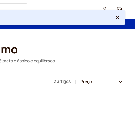
Cart
 confiança de mais de 2 000 000 de clientes
simo
preto clássico e equilibrado
2 artigos