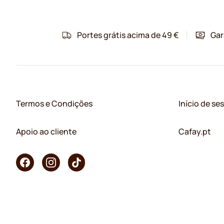
Portes grátis acima de 49 €
Gar
Termos e Condições
Início de se
Apoio ao cliente
Cafay.pt