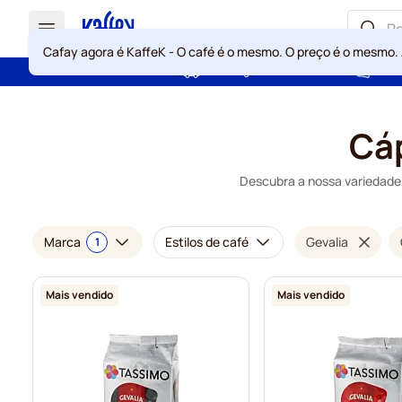
Cafay agora é KaffeK - O café é o mesmo. O preço é o mesmo.
Portes grátis acima de 49 €
Gara
Ir para o Conteúdo
Cáp
Descubra a nossa variedade 
Marca
Estilos de café
Gevalia
1
Mais vendido
Mais vendido