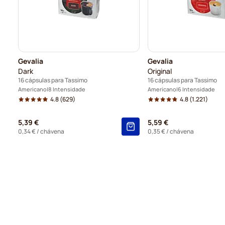
Gevalia
Gevalia
Dark
Original
16 cápsulas para Tassimo
16 cápsulas para Tassimo
Americano
8 Intensidade
Americano
6 Intensidade
4.8
(629)
4.8
(1.221)
5,39 €
5,59 €
0,34 €
/ chávena
0,35 €
/ chávena