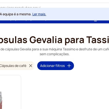
 A equipa é a mesma.
Ler mais.
ntia de preços sempre justos
100 dias de direito de rescisão
Com a
sulas Gevalia para Tas
de cápsulas Gevalia para a sua máquina Tassimo e desfrute de um café 
sem complicações.
Cápsulas de café
Adicionar filtros