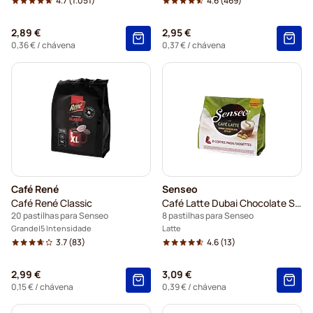
4.7
(1.051)
4.6
(469)
2,89 €
2,95 €
0,36 €
/ chávena
0,37 €
/ chávena
Café René
Senseo
Café René Classic
Café Latte Dubai Chocolate Style
20 pastilhas para Senseo
8 pastilhas para Senseo
Grande
5 Intensidade
Latte
3.7
(83)
4.6
(13)
2,99 €
3,09 €
0,15 €
/ chávena
0,39 €
/ chávena