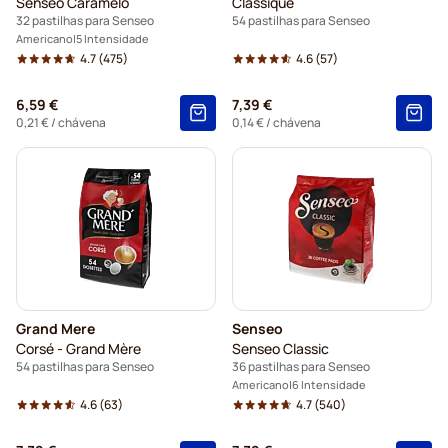
Senseo Caramelo
Classique
32 pastilhas para Senseo
54 pastilhas para Senseo
Americano
5 Intensidade
4.7
(475)
4.6
(57)
6,59 €
7,39 €
0,21 €
/ chávena
0,14 €
/ chávena
Grand Mere
Senseo
Corsé - Grand Mère
Senseo Classic
54 pastilhas para Senseo
36 pastilhas para Senseo
Americano
6 Intensidade
4.6
(63)
4.7
(540)