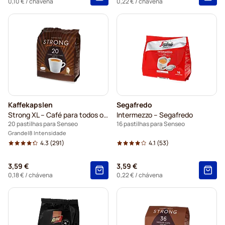
0,10 €
/ chávena
0,22 €
/ chávena
Kaffekapslen
Segafredo
Strong XL – Café para todos os dias
Intermezzo – Segafredo
20 pastilhas para Senseo
16 pastilhas para Senseo
Grande
8 Intensidade
4.3
(291)
4.1
(53)
3,59 €
3,59 €
0,18 €
/ chávena
0,22 €
/ chávena