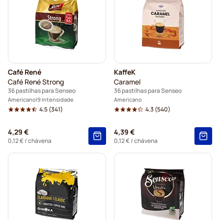
Café René
KaffeK
Café René Strong
Caramel
36 pastilhas para Senseo
36 pastilhas para Senseo
Americano
9 Intensidade
Americano
4.5
(341)
4.3
(540)
4,29 €
4,39 €
0,12 €
/ chávena
0,12 €
/ chávena