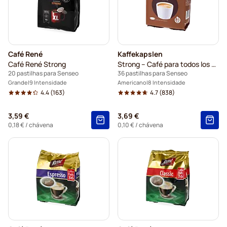
Café René
Kaffekapslen
Café René Strong
Strong – Café para todos los dias
20 pastilhas para Senseo
36 pastilhas para Senseo
Grande
9 Intensidade
Americano
8 Intensidade
4.4
(163)
4.7
(838)
3,59 €
3,69 €
0,18 €
/ chávena
0,10 €
/ chávena