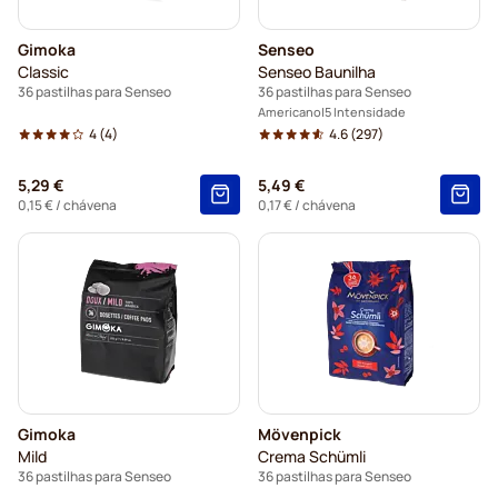
Gimoka
Senseo
Classic
Senseo Baunilha
36 pastilhas para Senseo
36 pastilhas para Senseo
Americano
5 Intensidade
4
(4)
4.6
(297)
5,29 €
5,49 €
0,15 €
/ chávena
0,17 €
/ chávena
Gimoka
Mövenpick
Mild
Crema Schümli
36 pastilhas para Senseo
36 pastilhas para Senseo