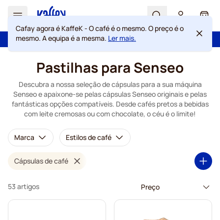
Search
Cart
Cafay agora é KaffeK - O café é o mesmo. O preço é o
mesmo. A equipa é a mesma.
Ler mais.
Com a confiança de mais de 2 000 000 de clientes
Garantia de preços sempre justos
Ir para o Conteúdo
Pastilhas para Senseo
Descubra a nossa seleção de cápsulas para a sua máquina
Senseo e apaixone-se pelas cápsulas Senseo originais e pelas
fantásticas opções compatíveis. Desde cafés pretos a bebidas
com leite cremosas ou com chocolate, o céu é o limite!
Marca
Estilos de café
Cápsulas de café
53 artigos