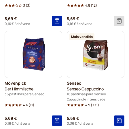
3
(3)
4.8
(12)
5,69 €
5,69 €
0,16 €
/ chávena
0,16 €
/ chávena
Mais vendido
Mövenpick
Senseo
Der Himmlische
Senseo Cappuccino
36 pastilhas para Senseo
16 pastilhas para Senseo
Capuccino
4 Intensidade
4.6
(11)
4.9
(331)
5,69 €
5,69 €
0,16 €
/ chávena
0,36 €
/ chávena