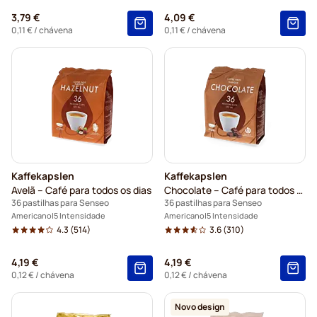
3,79 €
4,09 €
0,11 €
/ chávena
0,11 €
/ chávena
Kaffekapslen
Kaffekapslen
Avelã – Café para todos os dias
Chocolate – Café para todos os dias
36 pastilhas para Senseo
36 pastilhas para Senseo
Americano
5 Intensidade
Americano
5 Intensidade
4.3
(514)
3.6
(310)
4,19 €
4,19 €
0,12 €
/ chávena
0,12 €
/ chávena
Novo design