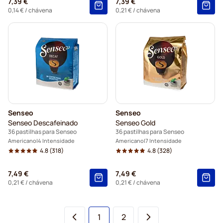
7,39 €
7,39 €
0,14 €
/ chávena
0,21 €
/ chávena
Senseo
Senseo
Senseo Descafeinado
Senseo Gold
36 pastilhas para Senseo
36 pastilhas para Senseo
Americano
4 Intensidade
Americano
7 Intensidade
4.8
(318)
4.8
(328)
7,49 €
7,49 €
0,21 €
/ chávena
0,21 €
/ chávena
Está de momento a ler a página
Página
1
2