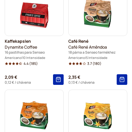
Kaffekapslen
Café René
Dynamite Coffee
Café René Amêndoa
16 pastilhas para Senseo
18 párna a Senseo termékhez
Americano
10 Intensidade
Americano
5 Intensidade
4.4
(185)
3.7
(180)
2,09 €
2,35 €
0,12 €
/ chávena
0,13 €
/ chávena