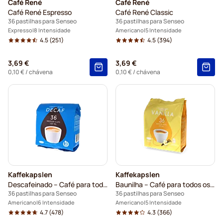
Café René
Café René
Café René Espresso
Café René Classic
36 pastilhas para Senseo
36 pastilhas para Senseo
Expresso
8 Intensidade
Americano
5 Intensidade
4.5
(251)
4.5
(394)
3,69 €
3,69 €
0,10 €
/ chávena
0,10 €
/ chávena
Kaffekapslen
Kaffekapslen
Descafeinado – Café para todos los dias
Baunilha – Café para todos os dias
36 pastilhas para Senseo
36 pastilhas para Senseo
Americano
6 Intensidade
Americano
5 Intensidade
4.7
(478)
4.3
(366)