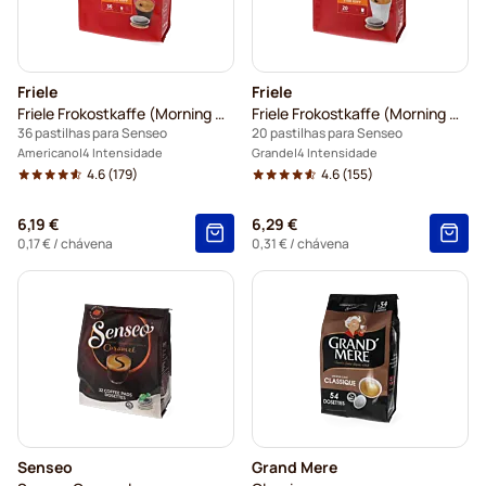
Friele
Friele
Friele Frokostkaffe (Morning Coffee)
Friele Frokostkaffe (Morning Coffee - Chávena grande)
36 pastilhas para Senseo
20 pastilhas para Senseo
Americano
4 Intensidade
Grande
4 Intensidade
4.6
(179)
4.6
(155)
6,19 €
6,29 €
0,17 €
/ chávena
0,31 €
/ chávena
Senseo
Grand Mere