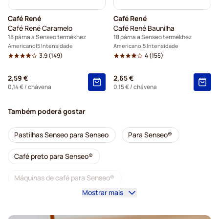
Café René
Café René
Café René Caramelo
Café René Baunilha
18 párna a Senseo termékhez
18 párna a Senseo termékhez
Americano
5 Intensidade
Americano
5 Intensidade
3.9
(149)
4
(155)
2,59 €
2,65 €
0,14 €
/ chávena
0,15 €
/ chávena
Também poderá gostar
Pastilhas Senseo para Senseo
Para Senseo®
Café preto para Senseo®
Máquinas de café para Senseo®
Mostrar mais
Pastilhas Café Royal para Senseo