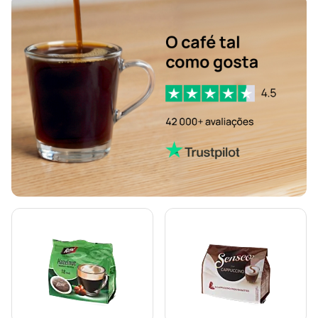
Acessórios para Senseo®
Descafeinado para Senseo
Descalcificação e limpeza para Senseo
Pastilhas Segafredo para Senseo
Pastilhas Café René para Senseo
Pastilhas para Senseo
Pastilhas de café Merrild para Senseo
Pastilhas Friele para Senseo
Pastilhas Marcilla para Senseo
Pastilhas Gimoka para Senseo
Kaffekapslen para Senseo®