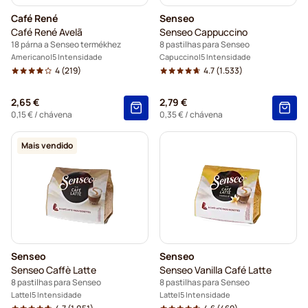
Café René
Senseo
Café René Avelã
Senseo Cappuccino
18 párna a Senseo termékhez
8 pastilhas para Senseo
Americano
5 Intensidade
Capuccino
5 Intensidade
4
(219)
4.7
(1.533)
2,65 €
2,79 €
0,15 €
/ chávena
0,35 €
/ chávena
Mais vendido
Senseo
Senseo
Senseo Caffè Latte
Senseo Vanilla Café Latte
8 pastilhas para Senseo
8 pastilhas para Senseo
Latte
5 Intensidade
Latte
5 Intensidade