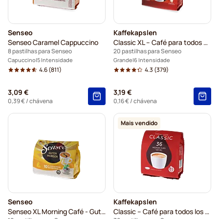
Senseo
Kaffekapslen
Senseo Caramel Cappuccino
Classic XL – Café para todos os dias
8 pastilhas para Senseo
20 pastilhas para Senseo
Capuccino
5 Intensidade
Grande
6 Intensidade
4.6
(811)
4.3
(379)
3,09 €
3,19 €
0,39 €
/ chávena
0,16 €
/ chávena
Mais vendido
Senseo
Kaffekapslen
Senseo XL Morning Café - Guten Morgen
Classic – Café para todos los dias