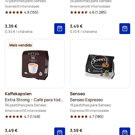
10 pastilhas para Senseo
36 pastilhas para Senseo
Grande
5 Intensidade
Americano
6 Intensidade
4.9
(155)
4.6
(1.285)
3,39 €
3,49 €
0,34 €
/ chávena
0,10 €
/ chávena
Mais vendido
Kaffekapslen
Senseo
Extra Strong – Café para todos los dias
Senseo Espresso
36 pastilhas para Senseo
16 pastilhas para Senseo
Americano
10 Intensidade
Expresso
10 Intensidade
4.7
(1.149)
4.7
(180)
3,49 €
3,59 €