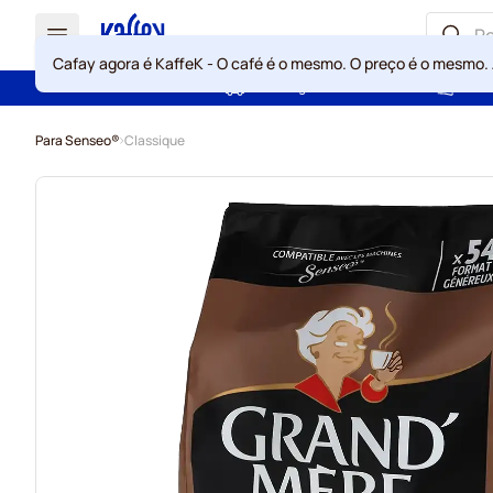
Cafay agora é KaffeK - O café é o mesmo. O preço é o mesmo.
Portes grátis acima de 49 €
Gara
Ir para o Conteúdo
Para Senseo®
Classique