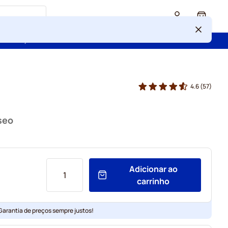
Cart
 confiança de mais de 2 000 000 de clientes
4.6
(57)
seo
Adicionar ao
carrinho
 Garantia de preços sempre justos!