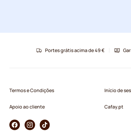
Portes grátis acima de 49 €
Gar
Termos e Condições
Início de se
Apoio ao cliente
Cafay.pt