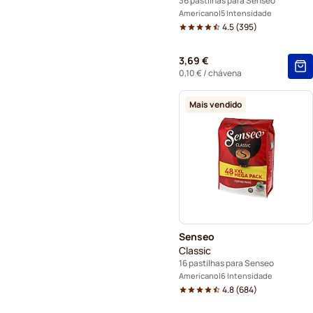
36 pastilhas para Senseo
Americano
5 Intensidade
4.5
(
395
)
3,69 €
0,10 €
/ chávena
Mais vendido
Senseo
Classic
16 pastilhas para Senseo
Americano
6 Intensidade
4.8
(
684
)