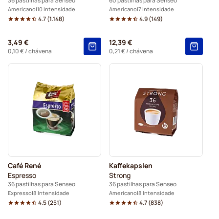
36 pastilhas para Senseo
60 pastilhas para Senseo
Americano
10 Intensidade
Americano
7 Intensidade
4.7
(
1.148
)
4.9
(
149
)
3,49 €
12,39 €
0,10 €
/ chávena
0,21 €
/ chávena
Café René
Kaffekapslen
Espresso
Strong
36 pastilhas para Senseo
36 pastilhas para Senseo
Expresso
8 Intensidade
Americano
8 Intensidade
4.5
(
251
)
4.7
(
838
)