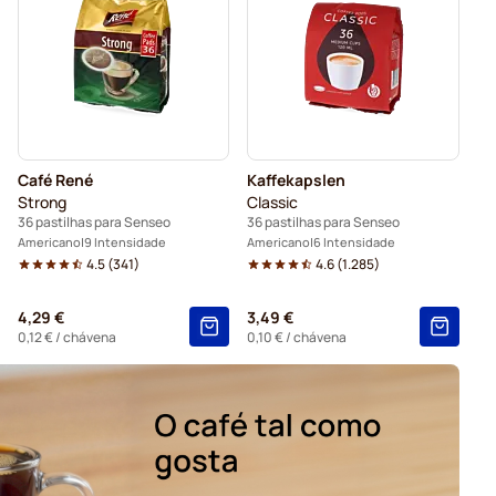
Para Senseo®
Kaffekapslen para Senseo®
Café René
Kaffekapslen
Strong
Classic
36 pastilhas para Senseo
36 pastilhas para Senseo
Americano
9 Intensidade
Americano
6 Intensidade
4.5
(
341
)
4.6
(
1.285
)
4,29 €
3,49 €
0,12 €
/ chávena
0,10 €
/ chávena