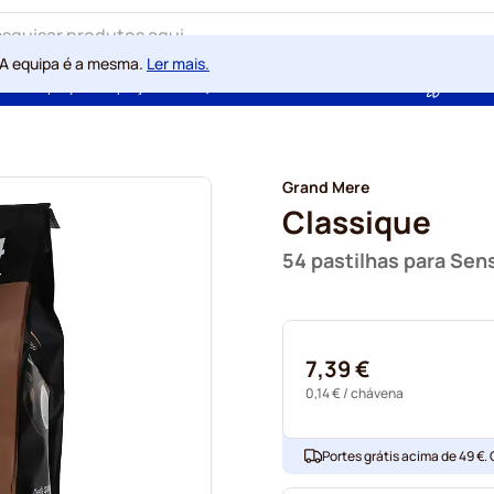
 A equipa é a mesma.
Ler mais.
ntia de preços sempre justos
100 dias de direito de rescisão
Com a
Grand Mere
Classique
54 pastilhas para Sen
7,39 €
0,14 €
/ chávena
Portes grátis acima de 49 €.