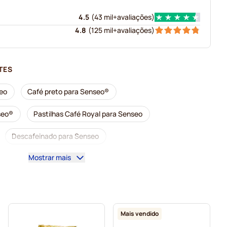
4.5
(
43 mil+
avaliações
)
4.8
(
125 mil+
avaliações
)
TES
seo
Café preto para Senseo®
seo®
Pastilhas Café Royal para Senseo
Descafeinado para Senseo
Mostrar mais
para Senseo
Pastilhas Segafredo para Senseo
enseo
Pastilhas para Senseo
ara Senseo
Pastilhas Friele para Senseo
Mais vendido
seo
Pastilhas Gimoka para Senseo