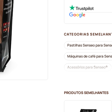
CATEGORIAS SEMELHAN
Pastilhas Senseo para Sen
Máquinas de café para Sen
Acessórios para Senseo®
Descalcificação e limpeza 
Pastilhas Café René para S
PRODUTOS SEMELHANTES
Pastilhas de café Merrild p
Pastilhas Marcilla para Sen