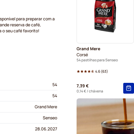
Pastilhas para Senseo
isponível para preparar com a
ande reserva de café,
 o seu café favorito!
Grand Mere
Corsé
54 pastilhas para Senseo
4.6
(
63
)
54
7,39 €
0,14 €
/ chávena
54
Grand Mere
Senseo
28.06.2027