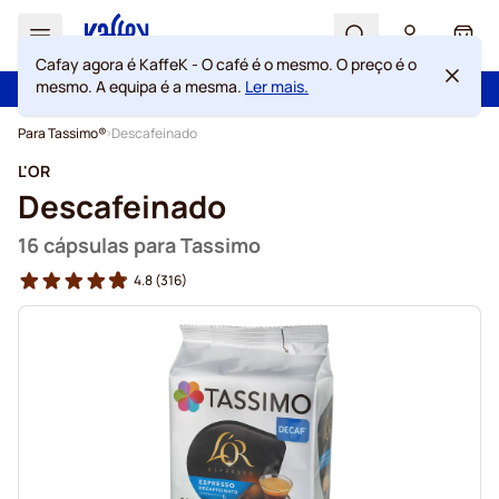
Search
Cart
Cafay agora é KaffeK - O café é o mesmo. O preço é o
mesmo. A equipa é a mesma.
Ler mais.
100 dias de direito de rescisão
Portes grátis acima de 49 €
Ir para o Conteúdo
Para Tassimo®
Descafeinado
L'OR
Descafeinado
16 cápsulas para Tassimo
4.8
(316)