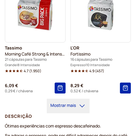
Tassimo
L'OR
Morning Café Strong & Intense XL
Fortissimo
21 cápsulas para Tassimo
16 cápsulas para Tassimo
Grande
8 Intensidade
Expresso
10 Intensidade
4.7
(
1.950
)
4.9
(
457
)
6,09 €
8,29 €
0,29 €
/ chávena
0,52 €
/ chávena
Mostrar mais
DESCRIÇÃO
Ótimas experiências com espresso descafeinado.
Se adoras o espresso, pode ser difícil adormecer depois do café