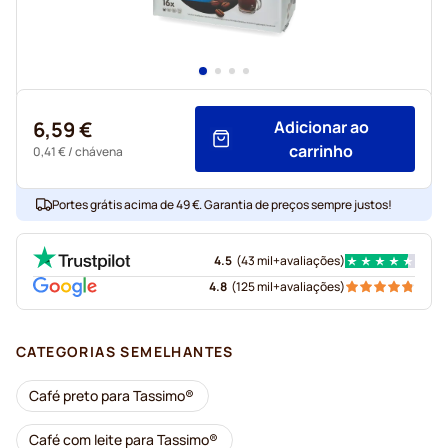
6,59 €
Adicionar ao
carrinho
0,41 €
/ chávena
Portes grátis acima de 49 €. Garantia de preços sempre justos!
4.5
(
43 mil+
avaliações
)
4.8
(
125 mil+
avaliações
)
CATEGORIAS SEMELHANTES
Café preto para Tassimo®
Café com leite para Tassimo®