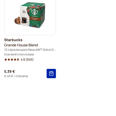
Starbucks
Grande House Blend
12 cápsulas para Nescafé® Dolce Gusto
Grande
8 Intensidade
4.6
(545)
5,39 €
0,45 €
/ chávena