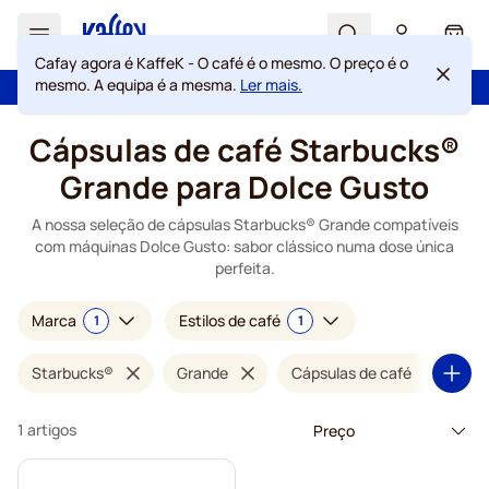
Search
Cart
Cafay agora é KaffeK - O café é o mesmo. O preço é o
Com a confiança de mais de 2 000 000 de clientes
mesmo. A equipa é a mesma.
Ler mais.
100 dias de direito de rescisão
Portes grátis acima de 49 €
Garantia de preços sempre justos
Ir para o Conteúdo
Cápsulas de café Starbucks®
Grande para Dolce Gusto
A nossa seleção de cápsulas Starbucks® Grande compatíveis
com máquinas Dolce Gusto: sabor clássico numa dose única
perfeita.
Marca
Estilos de café
1
1
Starbucks®
Grande
Cápsulas de café
1 artigos