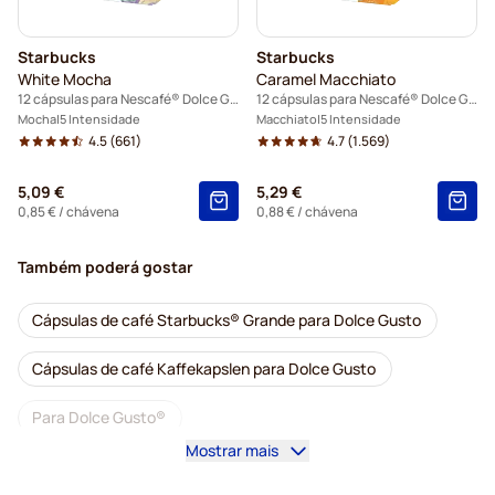
Starbucks
Starbucks
White Mocha
Caramel Macchiato
12 cápsulas para Nescafé® Dolce Gusto
12 cápsulas para Nescafé® Dolce Gusto
Mocha
5 Intensidade
Macchiato
5 Intensidade
4.5
(661)
4.7
(1.569)
5,09 €
5,29 €
0,85 €
/ chávena
0,88 €
/ chávena
Também poderá gostar
Cápsulas de café Starbucks® Grande para Dolce Gusto
Cápsulas de café Kaffekapslen para Dolce Gusto
Para Dolce Gusto®
Mostrar mais
Máquinas de café para Dolce Gusto®