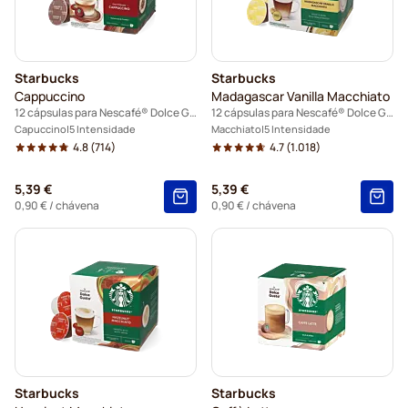
Starbucks
Starbucks
Cappuccino
Madagascar Vanilla Macchiato
12 cápsulas para Nescafé® Dolce Gusto
12 cápsulas para Nescafé® Dolce Gusto
Capuccino
5 Intensidade
Macchiato
5 Intensidade
4.8
(714)
4.7
(1.018)
5,39 €
5,39 €
0,90 €
/ chávena
0,90 €
/ chávena
Starbucks
Starbucks