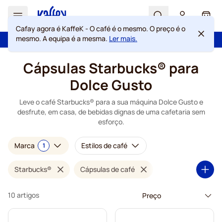
Search
Cart
Cafay agora é KaffeK - O café é o mesmo. O preço é o
mesmo. A equipa é a mesma.
Ler mais.
100 dias de direito de rescisão
Portes grátis acima de 49 €
Ir para o Conteúdo
Cápsulas Starbucks® para
Dolce Gusto
Leve o café Starbucks® para a sua máquina Dolce Gusto e
desfrute, em casa, de bebidas dignas de uma cafetaria sem
esforço.
Marca
Estilos de café
1
Starbucks®
Cápsulas de café
10 artigos