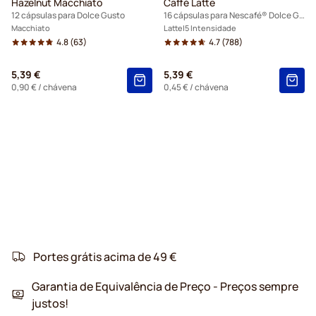
Hazelnut Macchiato
Caffè Latte
12 cápsulas para Dolce Gusto
16 cápsulas para Nescafé® Dolce Gusto
Macchiato
Latte
5 Intensidade
4.8
(63)
4.7
(788)
5,39 €
5,39 €
0,90 €
/ chávena
0,45 €
/ chávena
Portes grátis acima de 49 €
Garantia de Equivalência de Preço - Preços sempre
justos!