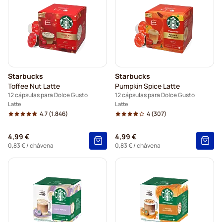
Starbucks
Starbucks
Toffee Nut Latte
Pumpkin Spice Latte
12 cápsulas para Dolce Gusto
12 cápsulas para Dolce Gusto
Latte
Latte
4.7
(1.846)
4
(307)
4,99 €
4,99 €
0,83 €
/ chávena
0,83 €
/ chávena