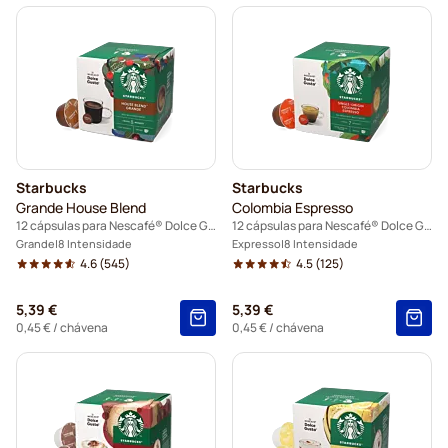
Acessórios para Dolce Gusto®
Descafeinado para Dolce Gusto
Descalcificação e limpeza para Dolce Gusto
Cápsulas Segafredo para Dolce Gusto
Starbucks
Starbucks
Cápsulas Café René para Dolce Gusto
Grande House Blend
Colombia Espresso
12 cápsulas para Nescafé® Dolce Gusto
12 cápsulas para Nescafé® Dolce Gusto
Cápsulas Dolce Vita para Dolce Gusto
Grande
8 Intensidade
Expresso
8 Intensidade
4.6
(545)
4.5
(125)
Cápsulas para Dolce Gusto®
5,39 €
5,39 €
Cápsulas Gimoka para Dolce Gusto
0,45 €
/ chávena
0,45 €
/ chávena
Cápsulas Nescafé® Dolce Gusto
Cápsulas de café Senso Nocturno para Dolce Gusto