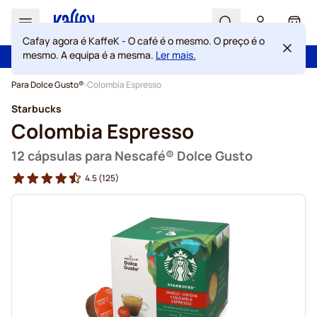
Search
Cart
Cafay agora é KaffeK - O café é o mesmo. O preço é o
mesmo. A equipa é a mesma.
Ler mais.
100 dias de direito de rescisão
Portes grátis acima de 49 €
Ir para o Conteúdo
Para Dolce Gusto®
Colombia Espresso
Starbucks
Colombia Espresso
12 cápsulas para Nescafé® Dolce Gusto
4.5
(125)