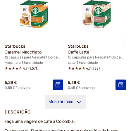
Starbucks
Starbucks
Caramel Macchiato
Caffè Latte
12 cápsulas para Nescafé® Dolce Gusto
16 cápsulas para Nescafé® Dolce Gusto
Macchiato
5 Intensidade
Latte
5 Intensidade
4.7
(
1.571
)
4.7
(
788
)
5,29 €
5,39 €
0,88 €
/ chávena
0,45 €
/ chávena
Mostrar mais
DESCRIÇÃO
Faça uma viagem de café à Colômbia.
O sucesso da Starbucks advém do amor pelo café e da busca