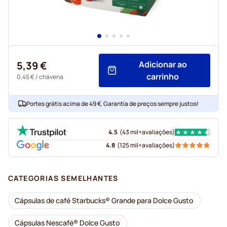
5,39 €
Adicionar ao
carrinho
0,45 €
/ chávena
Portes grátis acima de 49 €. Garantia de preços sempre justos!
4.5
(
43 mil+
avaliações
)
4.8
(
125 mil+
avaliações
)
CATEGORIAS SEMELHANTES
Cápsulas de café Starbucks® Grande para Dolce Gusto
Cápsulas Nescafé® Dolce Gusto