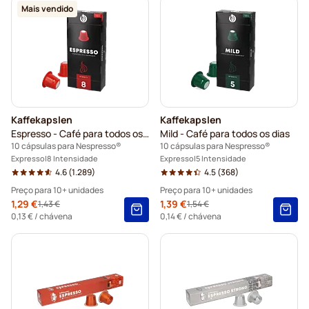
Mais vendido
Kaffekapslen
Kaffekapslen
Espresso - Café para todos os dias
Mild - Café para todos os dias
10 cápsulas para Nespresso®
10 cápsulas para Nespresso®
Expresso
8 Intensidade
Expresso
5 Intensidade
4.6
(1.289)
4.5
(368)
Preço para 10+ unidades
Preço para 10+ unidades
Special Price
1,29 €
Special Price
1,39 €
1,43 €
1,54 €
Regular Price
Regular Price
10+
=
1,29 €
10+
=
1,39 €
0,13 €
/ chávena
0,14 €
/ chávena
5+
=
1,35 €
5+
=
1,46 €
1
=
1,43 €
1
=
1,54 €