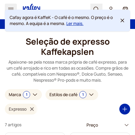
Search
Cart
Cafay agora é KaffeK - O café é o mesmo. O preço é o
mesmo. A equipa é a mesma.
Ler mais.
100 dias de direito de rescisão
Portes grátis acima de 49 €
Ir para o Conteúdo
Seleção de expresso
Kaffekapslen
Apaixone-se pela nossa marca própria de café expresso, para
um café arrojado e rico em todas as ocasiões. Compre grãos de
café, compatíveis com Nespresso®, Dolce Gusto, Senseo,
Nespresso® Pro-pods e muito mais.
Marca
Estilos de café
1
1
Expresso
7 artigos