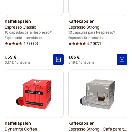
Kaffekapslen
Kaffekapslen
Espresso Classic
Espresso Strong
10 cápsulas para Nespresso®
10 cápsulas para Nespresso®
Expresso
8 Intensidade
Expresso
10 Intensidade
4.7
(880)
4.7
(677)
1,69 €
1,85 €
0,17 €
/ chávena
0,19 €
/ chávena
Kaffekapslen
Kaffekapslen
Dynamite Coffee
Espresso Strong - Café para todos os dias