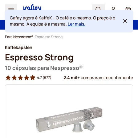
Search
Cart
Cafay agora é KaffeK - O café é o mesmo. O preço é o
mesmo. A equipa é a mesma.
Ler mais.
100 dias de direito de rescisão
Portes grátis acima de 49 €
Ir para o Conteúdo
Para Nespresso®
Espresso Strong
Kaffekapslen
Espresso Strong
10 cápsulas para Nespresso®
2.4 mil
+ compraram recentemente
4.7
(677)