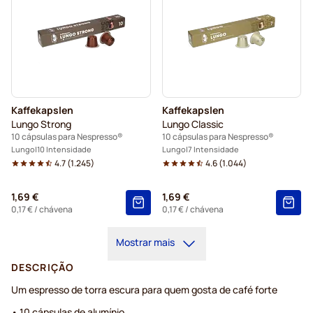
Kaffekapslen
Kaffekapslen
Lungo Strong
Lungo Classic
10 cápsulas para Nespresso®
10 cápsulas para Nespresso®
Lungo
10 Intensidade
Lungo
7 Intensidade
4.7
(
1.245
)
4.6
(
1.044
)
1,69 €
1,69 €
0,17 €
/ chávena
0,17 €
/ chávena
Mostrar mais
DESCRIÇÃO
Um espresso de torra escura para quem gosta de café forte
• 10 cápsulas de alumínio