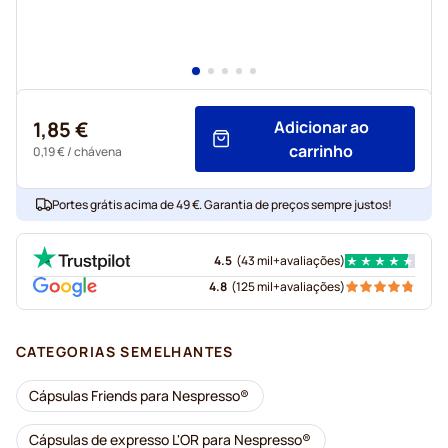
1,85 €
Adicionar ao
carrinho
0,19 €
/ chávena
Portes grátis acima de 49 €. Garantia de preços sempre justos!
4.5
(
43 mil+
avaliações
)
4.8
(
125 mil+
avaliações
)
CATEGORIAS SEMELHANTES
Cápsulas Friends para Nespresso®
Cápsulas de expresso L'OR para Nespresso®