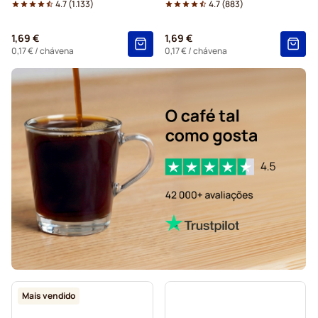
4.7
(
1.133
)
4.7
(
883
)
Cápsulas de café L'OR para Nespresso®
1,69 €
1,69 €
Cápsulas Segafredo para Nespresso®
0,17 €
/ chávena
0,17 €
/ chávena
Cápsulas Café René para Nespresso®
Cápsulas para Nespresso®
Cápsulas Gevalia para Nespresso®
Cápsulas Belmio para Nespresso®
Cápsulas Friele para Nespresso®
Mais vendido