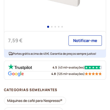
7,59 €
Notificar-me
Portes grátis acima de 49 €. Garantia de preços sempre justos!
4.5
(
43 mil+
avaliações
)
4.8
(
125 mil+
avaliações
)
CATEGORIAS SEMELHANTES
Máquinas de café para Nespresso®