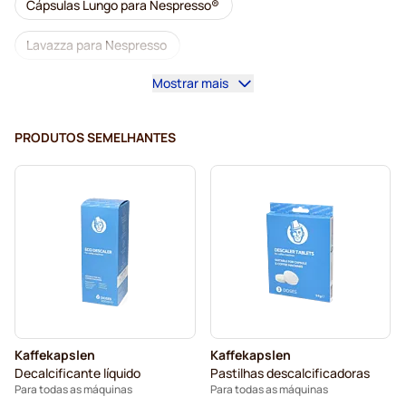
Cápsulas Lungo para Nespresso®
Lavazza para Nespresso
Mostrar mais
Cápsulas de café illy para Nespresso®
Cápsulas Café Royal para Nespresso®
PRODUTOS SEMELHANTES
Acessórios para Nespresso®
Complementos para café para Nespresso®
Cápsulas de café L'OR para Nespresso®
Cápsulas Segafredo para Nespresso®
Cápsulas Café René para Nespresso®
Kaffekapslen
Kaffekapslen
Cápsulas para Nespresso®
Decalcificante líquido
Pastilhas descalcificadoras
Para todas as máquinas
Para todas as máquinas
Cápsulas Gevalia para Nespresso®