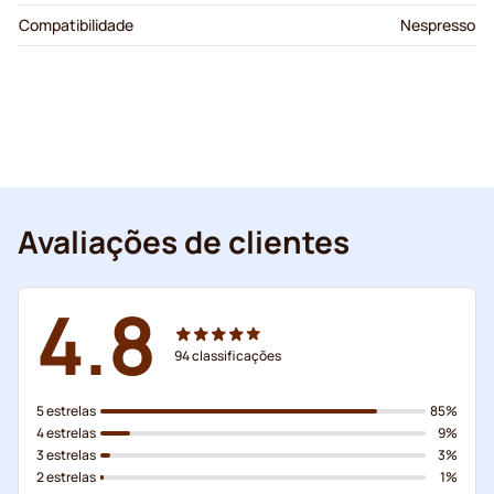
Compatibilidade
Nespresso
Avaliações de clientes
4.8
94
classificações
5 estrelas
85%
4 estrelas
9%
3 estrelas
3%
2 estrelas
1%