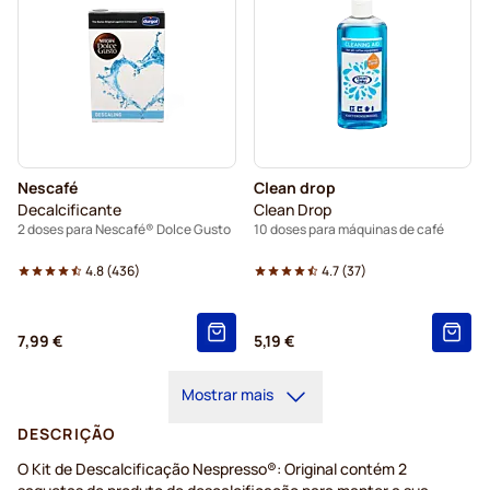
Nescafé
Clean drop
Decalcificante
Clean Drop
2 doses para Nescafé® Dolce Gusto
10 doses para máquinas de café
4.8
(
436
)
4.7
(
37
)
7,99 €
5,19 €
Mostrar mais
DESCRIÇÃO
O Kit de Descalcificação Nespresso®: Original contém 2