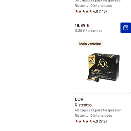
50 cápsulas para Nespresso®
Ristretto
10 Intensidade
4.9
(
146
)
18,89 €
0,38 €
/ chávena
Mais vendido
L'OR
Ristretto
40 cápsulas para Nespresso®
Ristretto
10 Intensidade
4.9
(
512
)