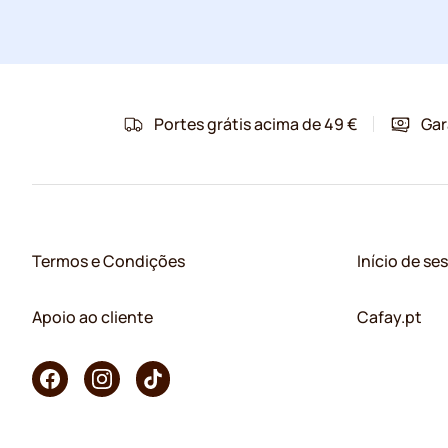
Portes grátis acima de 49 €
Gar
Termos e Condições
Início de se
Apoio ao cliente
Cafay.pt