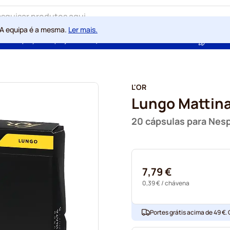
 A equipa é a mesma.
Ler mais.
ntia de preços sempre justos
100 dias de direito de rescisão
Com a
L'OR
Lungo Mattin
20 cápsulas para Nes
7,79 €
0,39 €
/ chávena
Portes grátis acima de 49 €.