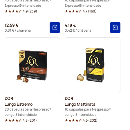
40 cápsulas para Nespresso®
10 cápsulas para Nespresso®
Expresso
9 Intensidade
Expresso
6 Intensidade
4.9
(
239
)
4.7
(
160
)
12,59 €
4,19 €
0,31 €
/ chávena
0,42 €
/ chávena
L'OR
L'OR
Lungo Estremo
Lungo Mattinata
20 cápsulas para Nespresso®
10 cápsulas para Nespresso®
Lungo
8 Intensidade
Lungo
3 Intensidade
4.8
(
201
)
4.6
(
202
)