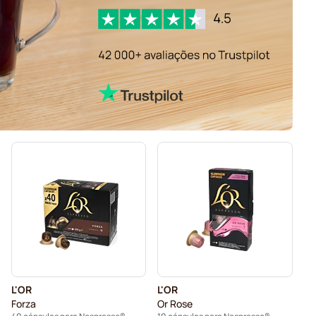
L'OR
L'OR
Forza
Or Rose