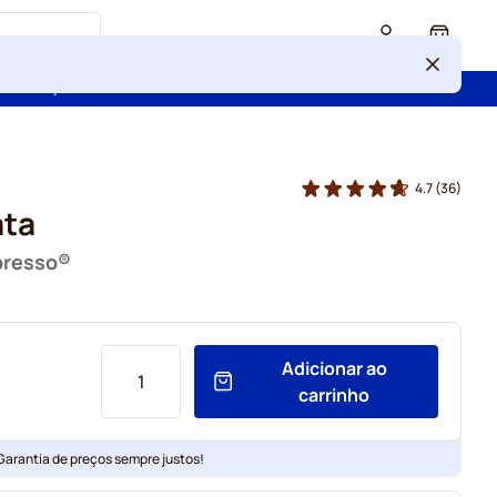
Cart
 confiança de mais de 2 000 000 de clientes
4.7
(36)
ata
presso®
Adicionar ao
carrinho
 Garantia de preços sempre justos!