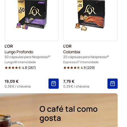
presso®
Cápsulas Belmio para Nespresso®
esso®
Cápsulas Garibaldi para Nespresso®
i para Nespresso®.
Para Nespresso®
L'OR
L'OR
arbucks® para Nespresso®
Lungo Profondo
Colombia
50 cápsulas para Nespresso®
20 cápsulas para Nespresso®
Lungo
8 Intensidade
Expresso
7 Intensidade
4.8
(
267
)
4.9
(
229
)
19,09 €
7,79 €
0,38 €
/ chávena
0,39 €
/ chávena