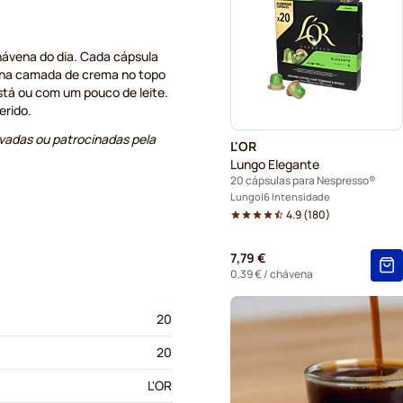
Cápsulas Gevalia para Nes
chávena do dia. Cada cápsula
fina camada de crema no topo
Cápsulas Friele para Nespr
stá ou com um pouco de leite.
erido.
Cápsulas Tonino Lamborghin
vadas ou patrocinadas pela
L'OR
Cápsulas de café lungo St
Lungo Elegante
20 cápsulas para Nespresso®
Lungo
6 Intensidade
4.9
(
180
)
7,79 €
0,39 €
/ chávena
20
20
L'OR