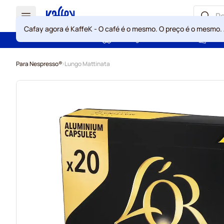
Cafay agora é KaffeK - O café é o mesmo. O preço é o mesmo.
Portes grátis acima de 49 €
Gara
Ir para o Conteúdo
Para Nespresso®
Lungo Mattinata