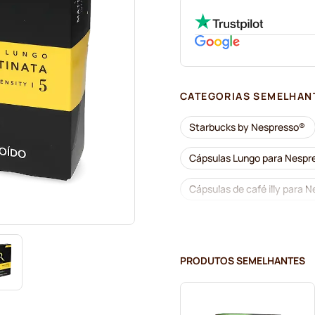
CATEGORIAS SEMELHAN
Starbucks by Nespresso®
Cápsulas Lungo para Nespr
Cápsulas de café illy para 
Acessórios para Nespresso
Descalcificação e limpeza 
PRODUTOS SEMELHANTES
Cápsulas de café L'OR para
Cápsulas Café René para N