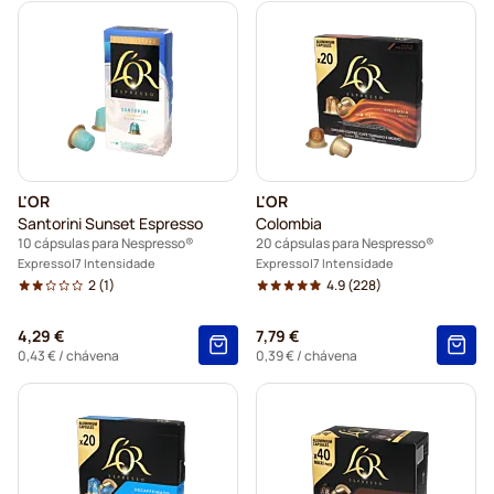
L'OR
L'OR
Santorini Sunset Espresso
Colombia
10 cápsulas para Nespresso®
20 cápsulas para Nespresso®
Expresso
7 Intensidade
Expresso
7 Intensidade
2
(1)
4.9
(228)
4,29 €
7,79 €
0,43 €
/ chávena
0,39 €
/ chávena