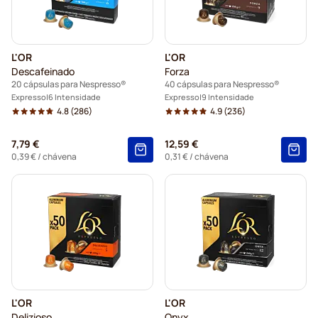
L'OR
L'OR
Descafeinado
Forza
20 cápsulas para Nespresso®
40 cápsulas para Nespresso®
Expresso
6 Intensidade
Expresso
9 Intensidade
4.8
(286)
4.9
(236)
7,79 €
12,59 €
0,39 €
/ chávena
0,31 €
/ chávena
L'OR
L'OR
Delizioso
Onyx