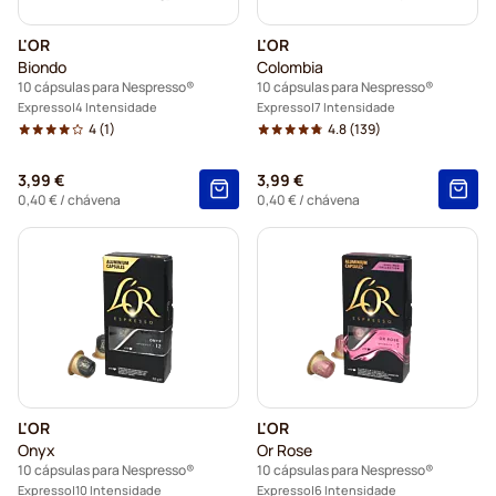
Cápsulas Lungo para Nespresso®
L'OR
L'OR
Lavazza para Nespresso
Biondo
Colombia
10 cápsulas para Nespresso®
10 cápsulas para Nespresso®
Cápsulas de café illy para Nespresso®
Expresso
4 Intensidade
Expresso
7 Intensidade
4
(1)
4.8
(139)
Cápsulas Café Royal para Nespresso®
3,99 €
3,99 €
0,40 €
/ chávena
0,40 €
/ chávena
Acessórios para Nespresso®
L'OR
L'OR
Onyx
Or Rose
10 cápsulas para Nespresso®
10 cápsulas para Nespresso®
Expresso
10 Intensidade
Expresso
6 Intensidade