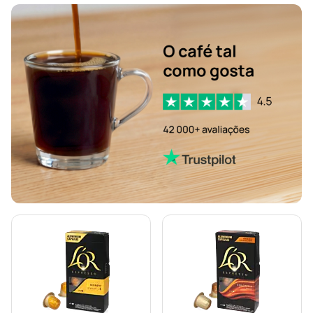
Cápsulas de descafeinado para Nespresso®
Cápsulas de café Friends para Nespresso®
Cápsulas de café Gimoka para Nespresso®
Cápsulas Jacobs para Nespresso®
Cápsulas de café forte para Nespresso®
Cápsulas de café de baunilha para Nespresso®
Cápsulas Dolce Vita para Nespresso®
Cápsulas de café Kaffekapslen para Nespresso®
Cápsulas de café lungo Starbucks® para Nespresso®
Para Nespresso®
Máquinas de café para Nespresso®