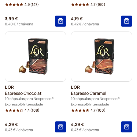
4.9
(147)
4.7
(160)
3,99 €
4,19 €
0,40 €
/ chávena
0,42 €
/ chávena
L'OR
L'OR
Espresso Chocolat
Espresso Caramel
10 cápsulas para Nespresso®
10 cápsulas para Nespresso®
Expresso
5 Intensidade
Expresso
5 Intensidade
4.4
(108)
4.7
(100)
4,29 €
4,29 €
0,43 €
/ chávena
0,43 €
/ chávena