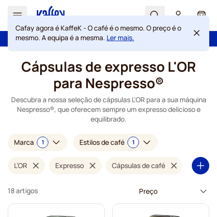
Search
Cart
Cafay agora é KaffeK - O café é o mesmo. O preço é o
mesmo. A equipa é a mesma.
Ler mais.
100 dias de direito de rescisão
Portes grátis acima de 49 €
Ir para o Conteúdo
Cápsulas de expresso L'OR
para Nespresso®
Descubra a nossa seleção de cápsulas L'OR para a sua máquina
Nespresso®, que oferecem sempre um expresso delicioso e
equilibrado.
Marca
Estilos de café
1
1
L’OR
Expresso
Cápsulas de café
18 artigos