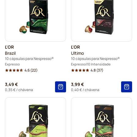
L'OR
L'OR
Brazil
Ultimo
10 cápsulas para Nespresso®
10 cápsulas para Nespresso®
Expresso
Expresso
10 Intensidade
4.6
(22)
4.8
(37)
3,49 €
3,99 €
0,35 €
/ chávena
0,40 €
/ chávena