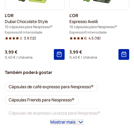
L'OR
L'OR
Dubai Chocolate Style
Espresso Avelã
10 cápsulas para Nespresso®
10 cápsulas para Nespresso®
Expresso
6 Intensidade
Expresso
5 Intensidade
3.9
(12)
4.5
(18)
3,99 €
3,99 €
0,40 €
/ chávena
0,40 €
/ chávena
Também poderá gostar
Cápsulas de café expresso para Nespresso®
Cápsulas Friends para Nespresso®
Cápsulas de expresso Lavazza para Nespresso®
Mostrar mais
Cápsulas de café L'OR para Nespresso®