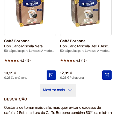
Caffè Borbone
Caffè Borbone
Don Carlo Miscela Nera
Don Carlo Miscela Dek (Descafeínado)
50 cápsulas para Lavazza A Modo Mio
50 cápsulas para Lavazza A Modo Mio
4.5
(
16
)
4.8
(
13
)
10,29 €
12,99 €
0,21 €
/ chávena
0,26 €
/ chávena
Mostrar mais
DESCRIÇÃO
Gostaria de tomar mais café, mas quer evitar o excesso de
cafeína? Esta mistura da Caffè Borbone combina 50% da mistura