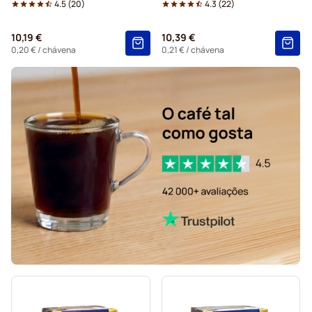
4.5
(
20
)
4.3
(
22
)
10,19 €
10,39 €
0,20 €
/ chávena
0,21 €
/ chávena