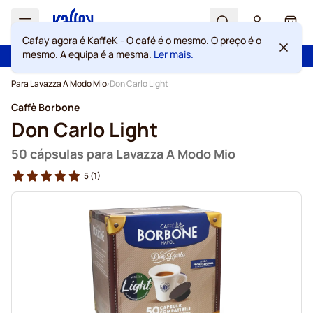
Search
Cart
Cafay agora é KaffeK - O café é o mesmo. O preço é o
Com a confiança de mais de 2 000 000 de clientes
mesmo. A equipa é a mesma.
Ler mais.
100 dias de direito de rescisão
Portes grátis acima de 49 €
Garantia de preços sempre justos
Ir para o Conteúdo
Para Lavazza A Modo Mio
Don Carlo Light
Caffè Borbone
Don Carlo Light
50 cápsulas para Lavazza A Modo Mio
5
(1)