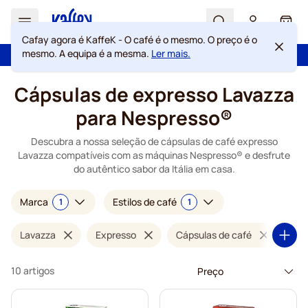
Search
Cart
Cafay agora é KaffeK - O café é o mesmo. O preço é o
mesmo. A equipa é a mesma.
Ler mais.
100 dias de direito de rescisão
Portes grátis acima de 49 €
Ir para o Conteúdo
Cápsulas de expresso Lavazza
para Nespresso®
Descubra a nossa seleção de cápsulas de café expresso
Lavazza compatíveis com as máquinas Nespresso® e desfrute
do autêntico sabor da Itália em casa.
Marca
Estilos de café
1
1
Lavazza
Expresso
Cápsulas de café
10 artigos