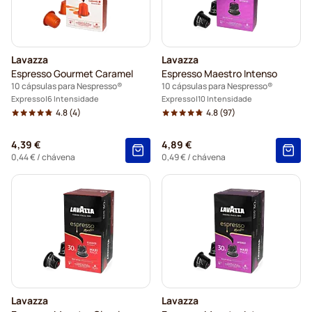
Cápsulas Lungo para Nespresso®
Cápsulas de café illy para Nespresso®
Lavazza
Lavazza
Cápsulas Café Royal para Nespresso®
Espresso Gourmet Caramel
Espresso Maestro Intenso
10 cápsulas para Nespresso®
10 cápsulas para Nespresso®
Acessórios para Nespresso®
Expresso
6 Intensidade
Expresso
10 Intensidade
4.8
(4)
4.8
(97)
Complementos para café para Nespresso®
4,39 €
4,89 €
0,44 €
/ chávena
0,49 €
/ chávena
Lavazza
Lavazza