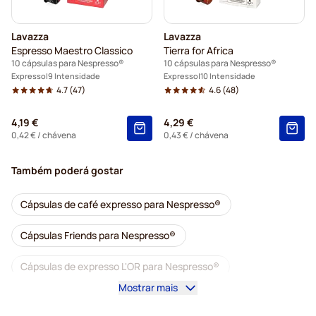
Lavazza
Lavazza
Espresso Maestro Classico
Tierra for Africa
10 cápsulas para Nespresso®
10 cápsulas para Nespresso®
Expresso
9 Intensidade
Expresso
10 Intensidade
4.7
(47)
4.6
(48)
4,19 €
4,29 €
0,42 €
/ chávena
0,43 €
/ chávena
Também poderá gostar
Cápsulas de café expresso para Nespresso®
Cápsulas Friends para Nespresso®
Cápsulas de expresso L'OR para Nespresso®
Mostrar mais
Lavazza para Nespresso