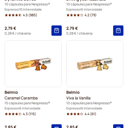
10 cápsulas para Nespresso®
10 cápsulas para Nespresso®
Expresso
10 Intensidade
Expresso
6 Intensidade
4.5
(985)
4.2
(79)
2,79 €
2,79 €
0,28 €
/ chávena
0,28 €
/ chávena
Belmio
Belmio
Caramel Caramba
Viva la Vanilla
10 cápsulas para Nespresso®
10 cápsulas para Nespresso®
Expresso
6 Intensidade
Expresso
6 Intensidade
4.3
(115)
4.4
(61)
2,85 €
2,85 €