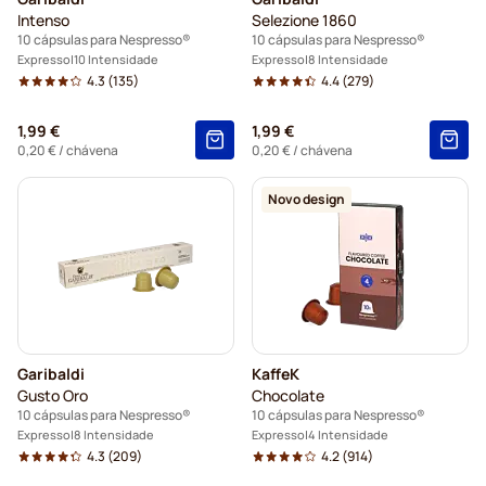
Intenso
Selezione 1860
10 cápsulas para Nespresso®
10 cápsulas para Nespresso®
Expresso
10 Intensidade
Expresso
8 Intensidade
4.3
(135)
4.4
(279)
1,99 €
1,99 €
0,20 €
/ chávena
0,20 €
/ chávena
Novo design
Garibaldi
KaffeK
Gusto Oro
Chocolate
10 cápsulas para Nespresso®
10 cápsulas para Nespresso®
Expresso
8 Intensidade
Expresso
4 Intensidade
4.3
(209)
4.2
(914)