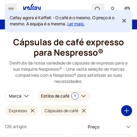
Search
Cart
Cafay agora é KaffeK - O café é o mesmo. O preço é o
mesmo. A equipa é a mesma.
Ler mais.
Com a confiança de mais de 2 000 000 de clientes
Garantia de preços sempre justos
Ir para o Conteúdo
Cápsulas de café expresso
para Nespresso®
Desfrute da nossa variedade de cápsulas de expresso para a
sua máquina Nespresso® - Uma vasta seleção de marcas
compatíveis com a Nespresso® para satisfazer as suas
necessidades.
Marca
Estilos de café
1
Expresso
Cápsulas de café
126 artigos