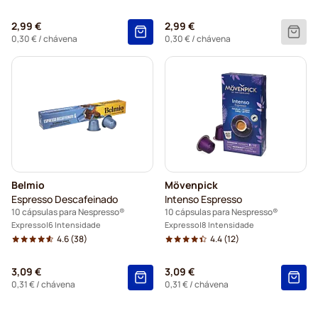
2,99 €
2,99 €
0,30 €
/ chávena
0,30 €
/ chávena
Belmio
Mövenpick
Espresso Descafeinado
Intenso Espresso
10 cápsulas para Nespresso®
10 cápsulas para Nespresso®
Expresso
6 Intensidade
Expresso
8 Intensidade
4.6
(38)
4.4
(12)
3,09 €
3,09 €
0,31 €
/ chávena
0,31 €
/ chávena