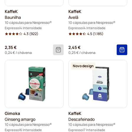
KaffeK
KaffeK
Baunilha
Avelã
10 cápsulas para Nespresso®
10 cápsulas para Nespresso®
Expresso
4 Intensidade
Expresso
4 Intensidade
4.3
(922)
4.5
(1.185)
2,35 €
2,45 €
0,24 €
/ chávena
0,25 €
/ chávena
Novo design
Gimoka
KaffeK
Ginseng amargo
Descafeinado
10 cápsulas para Nespresso®
10 cápsulas para Nespresso®
Expresso
6 Intensidade
Expresso
7 Intensidade