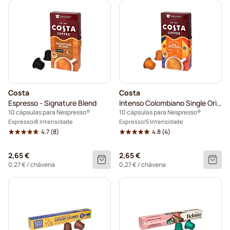
Costa
Costa
Espresso - Signature Blend
Intenso Colombiano Single Origin
10 cápsulas para Nespresso®
10 cápsulas para Nespresso®
Expresso
8 Intensidade
Expresso
5 Intensidade
4.7
(8)
4.8
(4)
2,65 €
2,65 €
0,27 €
/ chávena
0,27 €
/ chávena