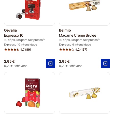
Gevalia
Belmio
Espresso 10
Madame Créme Brulée
10 cápsulas para Nespresso®
10 cápsulas para Nespresso®
Expresso
10 Intensidade
Expresso
6 Intensidade
4.7
(89)
4.2
(157)
2,85 €
2,85 €
0,29 €
/ chávena
0,29 €
/ chávena