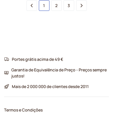
Está de momento a ler a página
Página
Página
1
2
3
Portes grátis acima de 49 €
Garantia de Equivalência de Preço - Preços sempre
justos!
Mais de 2 000 000 de clientes desde 2011
Termos e Condições