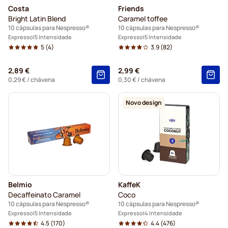
Costa
Friends
Bright Latin Blend
Caramel toffee
10 cápsulas para Nespresso®
10 cápsulas para Nespresso®
Expresso
5 Intensidade
Expresso
5 Intensidade
5
(4)
3.9
(82)
2,89 €
2,99 €
0,29 €
/ chávena
0,30 €
/ chávena
Novo design
Belmio
KaffeK
Decaffeinato Caramel
Coco
10 cápsulas para Nespresso®
10 cápsulas para Nespresso®
Expresso
5 Intensidade
Expresso
4 Intensidade
4.5
(170)
4.4
(476)