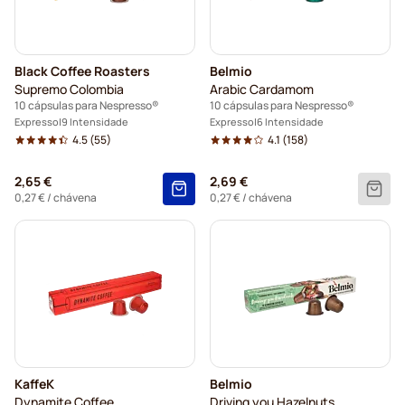
Black Coffee Roasters
Belmio
Supremo Colombia
Arabic Cardamom
10 cápsulas para Nespresso®
10 cápsulas para Nespresso®
Expresso
9 Intensidade
Expresso
6 Intensidade
4.5
(55)
4.1
(158)
2,65 €
2,69 €
0,27 €
/ chávena
0,27 €
/ chávena
KaffeK
Belmio
Dynamite Coffee
Driving you Hazelnuts