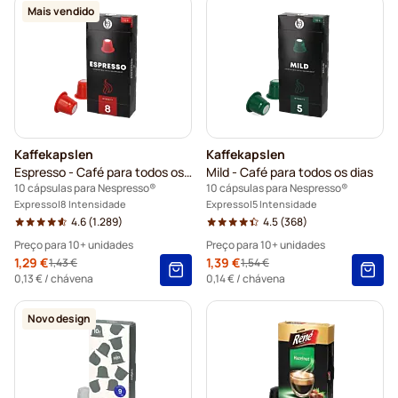
Mais vendido
Kaffekapslen
Kaffekapslen
Espresso - Café para todos os dias
Mild - Café para todos os dias
10 cápsulas para Nespresso®
10 cápsulas para Nespresso®
Expresso
8 Intensidade
Expresso
5 Intensidade
4.6
(1.289)
4.5
(368)
Preço para 10+ unidades
Preço para 10+ unidades
Special Price
1,29 €
Special Price
1,39 €
1,43 €
1,54 €
Regular Price
Regular Price
10+
=
1,29 €
10+
=
1,39 €
0,13 €
/ chávena
0,14 €
/ chávena
5+
=
1,35 €
5+
=
1,46 €
Novo design
1
=
1,43 €
1
=
1,54 €