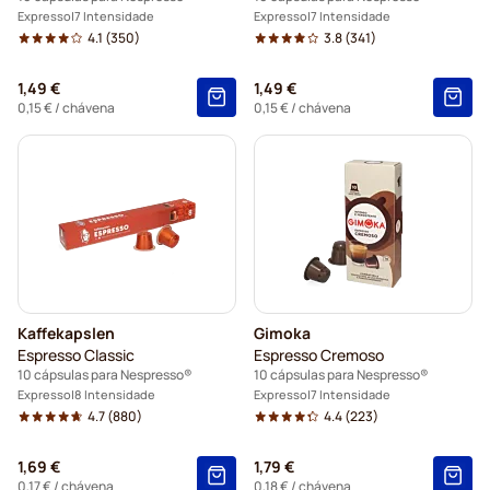
Expresso
7 Intensidade
Expresso
7 Intensidade
4.1
(350)
3.8
(341)
1,49 €
1,49 €
0,15 €
/ chávena
0,15 €
/ chávena
Kaffekapslen
Gimoka
Espresso Classic
Espresso Cremoso
10 cápsulas para Nespresso®
10 cápsulas para Nespresso®
Expresso
8 Intensidade
Expresso
7 Intensidade
4.7
(880)
4.4
(223)
1,69 €
1,79 €
0,17 €
/ chávena
0,18 €
/ chávena