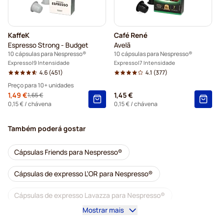
KaffeK
Café René
Espresso Strong - Budget
Avelã
10 cápsulas para Nespresso®
10 cápsulas para Nespresso®
Expresso
9 Intensidade
Expresso
7 Intensidade
4.6
(451)
4.1
(377)
Preço para 10+ unidades
Special Price
1,49 €
1,45 €
1,65 €
Regular Price
10+
=
1,49 €
0,15 €
/ chávena
0,15 €
/ chávena
5+
=
1,56 €
Também poderá gostar
1
=
1,65 €
Cápsulas Friends para Nespresso®
Cápsulas de expresso L'OR para Nespresso®
Cápsulas de expresso Lavazza para Nespresso®
Mostrar mais
Cápsulas de descafeinado para Nespresso®