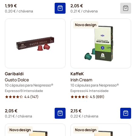
1,99 €
2,05 €
0,20 €
/ chávena
0,21 €
/ chávena
Novo design
Garibaldi
KaffeK
Gusto Dolce
Irish Cream
10 cápsulas para Nespresso®
10 cápsulas para Nespresso®
Expresso
9 Intensidade
Expresso
4 Intensidade
4.4
(147)
4.5
(691)
2,05 €
2,15 €
0,21 €
/ chávena
0,22 €
/ chávena
Novo design
Novo design