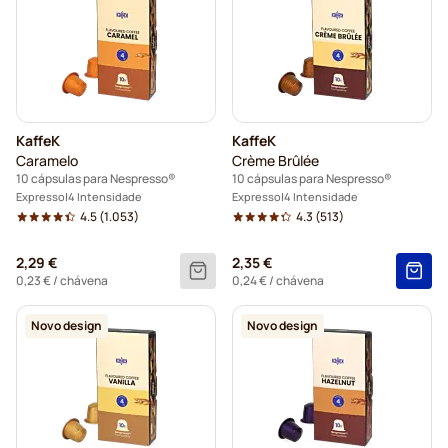
KaffeK
KaffeK
Caramelo
Crème Brûlée
10 cápsulas para Nespresso®
10 cápsulas para Nespresso®
Expresso
4 Intensidade
Expresso
4 Intensidade
4.5
(1.053)
4.3
(513)
2,29 €
2,35 €
0,23 €
/ chávena
0,24 €
/ chávena
Novo design
Novo design