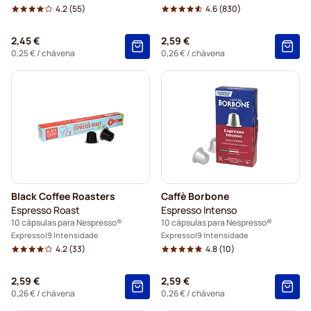
4.2
(55)
4.6
(830)
2,45 €
2,59 €
0,25 €
/ chávena
0,26 €
/ chávena
Black Coffee Roasters
Caffè Borbone
Espresso Roast
Espresso Intenso
10 cápsulas para Nespresso®
10 cápsulas para Nespresso®
Expresso
9 Intensidade
Expresso
9 Intensidade
4.2
(33)
4.8
(10)
2,59 €
2,59 €
0,26 €
/ chávena
0,26 €
/ chávena