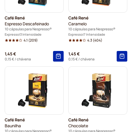
Lavazza para Nespresso
Café René
Café René
Cápsulas de café illy para Nespresso®
Espresso Descafeinado
Caramelo
10 cápsulas para Nespresso®
10 cápsulas para Nespresso®
Cápsulas Café Royal para Nespresso®
Expresso
3 Intensidade
Expresso
7 Intensidade
4.1
(209)
4.3
(404)
Acessórios para Nespresso®
1,45 €
1,45 €
0,15 €
/ chávena
0,15 €
/ chávena
Complementos para café para Nespresso®
Café René
Café René
Baunilha
Chocolate
10 cápsulas para Nespresso®
10 cápsulas para Nespresso®