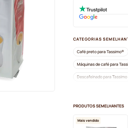
CATEGORIAS SEMELHAN
Café preto para Tassimo®
Máquinas de café para Tas
Descafeinado para Tassimo
Descalcificação e limpeza 
Cápsulas Jacobs para Tass
PRODUTOS SEMELHANTES
Cápsulas Friele para Tassim
Mais vendido
Chocolate quente e chá pa