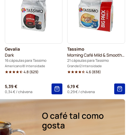
Gevalia
Tassimo
Dark
Morning Café Mild & Smooth XL
16 cápsulas para Tassimo
21 cápsulas para Tassimo
Americano
8 Intensidade
Grande
2 Intensidade
4.8
(
629
)
4.6
(
838
)
5,39 €
6,19 €
0,34 €
/ chávena
0,29 €
/ chávena