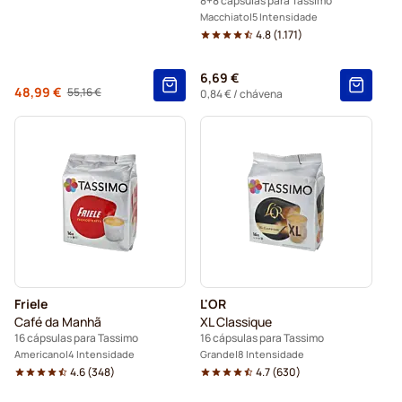
8+8 cápsulas para Tassimo
Macchiato
5 Intensidade
4.8
(
1.171
)
6,69 €
De
48,99 €
55,16 €
Regular Price
0,84 €
/ chávena
Friele
L'OR
Café da Manhã
XL Classique
16 cápsulas para Tassimo
16 cápsulas para Tassimo
Americano
4 Intensidade
Grande
8 Intensidade
4.6
(
348
)
4.7
(
630
)