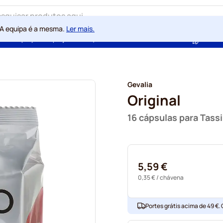
 A equipa é a mesma.
Ler mais.
ntia de preços sempre justos
100 dias de direito de rescisão
Com a
Gevalia
Original
16 cápsulas para Tas
5,59 €
0,35 €
/ chávena
Portes grátis acima de 49 €.