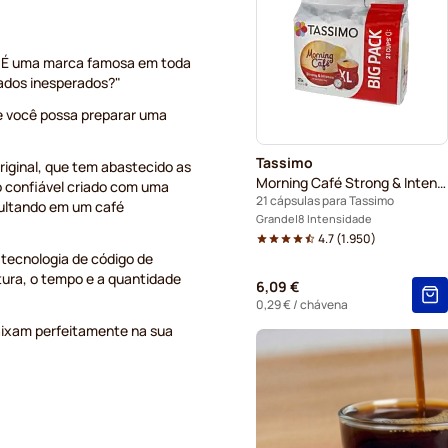
. É uma marca famosa em toda
dados inesperados?"
ue você possa preparar uma
Tassimo
iginal, que tem abastecido as
Morning Café Strong & Intense XL
o confiável criado com uma
21 cápsulas para Tassimo
esultando em um café
Grande
8 Intensidade
4.7
(
1.950
)
 tecnologia de código de
tura, o tempo e a quantidade
6,09 €
0,29 €
/ chávena
aixam perfeitamente na sua