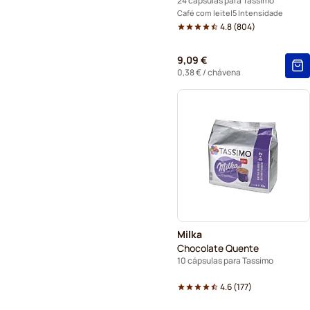
24 cápsulas para Tassimo
Café com leite
5 Intensidade
4.8
(
804
)
9,09 €
0,38 €
/ chávena
Milka
Chocolate Quente
10 cápsulas para Tassimo
4.6
(
177
)