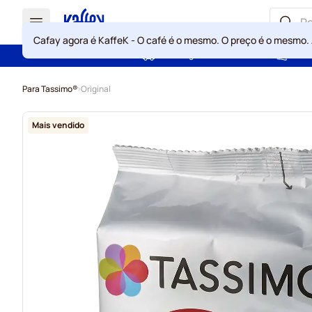
Cafay agora é KaffeK - O café é o mesmo. O preço é o mesmo.
Portes grátis acima de 49 €
Gara
Ir para o Conteúdo
Para Tassimo®
Original
Mais vendido