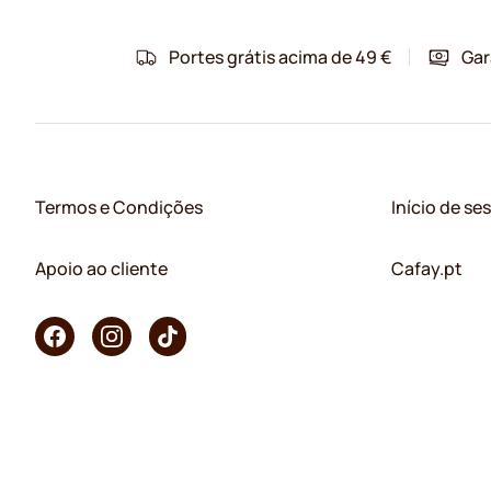
Portes grátis acima de 49 €
Gar
Termos e Condições
Início de se
Apoio ao cliente
Cafay.pt