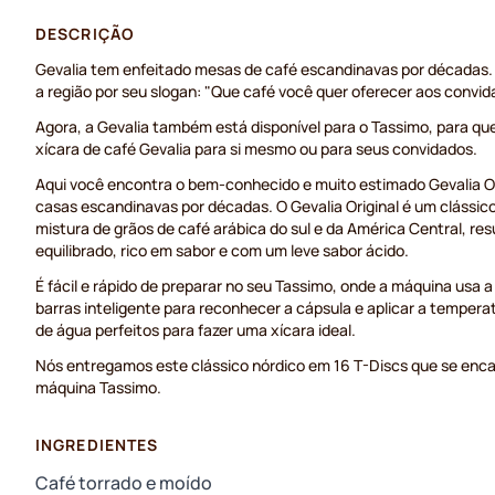
DESCRIÇÃO
Gevalia tem enfeitado mesas de café escandinavas por décadas
a região por seu slogan: "Que café você quer oferecer aos convi
Agora, a Gevalia também está disponível para o Tassimo, para q
xícara de café Gevalia para si mesmo ou para seus convidados.
Aqui você encontra o bem-conhecido e muito estimado Gevalia Or
casas escandinavas por décadas. O Gevalia Original é um clássic
mistura de grãos de café arábica do sul e da América Central, r
equilibrado, rico em sabor e com um leve sabor ácido.
É fácil e rápido de preparar no seu Tassimo, onde a máquina usa a
barras inteligente para reconhecer a cápsula e aplicar a tempera
de água perfeitos para fazer uma xícara ideal.
Nós entregamos este clássico nórdico em 16 T-Discs que se enc
máquina Tassimo.
INGREDIENTES
Café torrado e moído