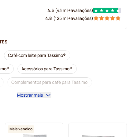
4.5
(
43 mil+
avaliações
)
4.8
(
125 mil+
avaliações
)
TES
Café com leite para Tassimo®
simo®
Acessórios para Tassimo®
Complementos para café para Tassimo
Mostrar mais
para Tassimo
Cápsulas de café L'OR para Tassimo
imo
Cápsulas para Tassimo®
o
Cápsulas Marcilla para Tassimo
Para Tassimo®
Mais vendido
ra Tassimo®
Cápsulas Gevalia para Tassimo