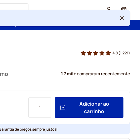
Cart
 confiança de mais de 2 000 000 de clientes
4.8
(1.221)
simo
1.7 mil
+ compraram recentemente
Adicionar ao
carrinho
 Garantia de preços sempre justos!