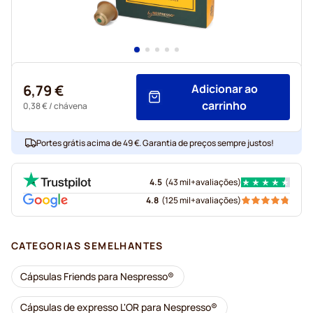
6,79 €
Adicionar ao
carrinho
0,38 €
/ chávena
Portes grátis acima de 49 €. Garantia de preços sempre justos!
4.5
(
43 mil+
avaliações
)
4.8
(
125 mil+
avaliações
)
CATEGORIAS SEMELHANTES
Cápsulas Friends para Nespresso®
Cápsulas de expresso L'OR para Nespresso®