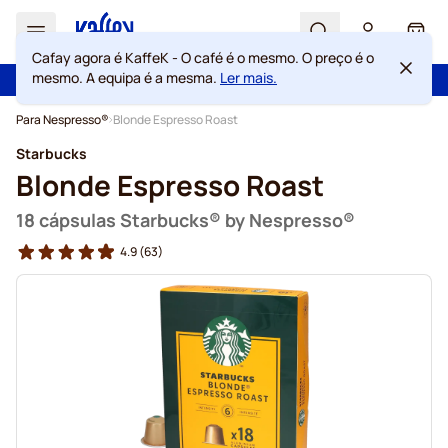
Search
Cart
Cafay agora é KaffeK - O café é o mesmo. O preço é o
mesmo. A equipa é a mesma.
Ler mais.
100 dias de direito de rescisão
Portes grátis acima de 49 €
Ir para o Conteúdo
Para Nespresso®
Blonde Espresso Roast
Starbucks
Blonde Espresso Roast
18 cápsulas Starbucks® by Nespresso®
4.9
(63)