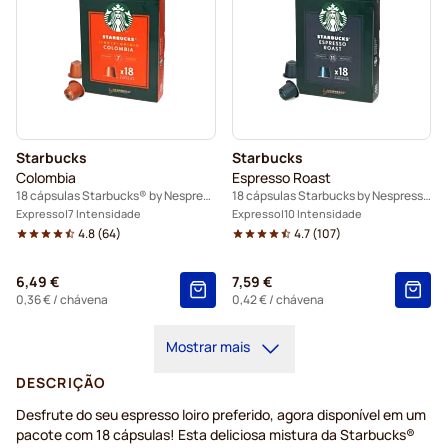
Starbucks
Starbucks
Colombia
Espresso Roast
18 cápsulas Starbucks® by Nespresso®
18 cápsulas Starbucks by Nespresso®
Expresso
7 Intensidade
Expresso
10 Intensidade
4.8
(
64
)
4.7
(
107
)
6,49 €
7,59 €
0,36 €
/ chávena
0,42 €
/ chávena
Mostrar mais
DESCRIÇÃO
Desfrute do seu
espresso
loiro preferido, agora disponível em um
pacote com 18 cápsulas! Esta deliciosa mistura da Starbucks®