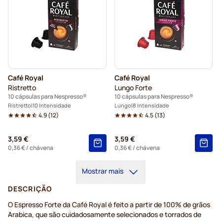
Café Royal
Café Royal
Ristretto
Lungo Forte
10 cápsulas para Nespresso®
10 cápsulas para Nespresso®
Ristretto
10 Intensidade
Lungo
8 Intensidade
4.9
(
12
)
4.5
(
13
)
3,59 €
3,59 €
0,36 €
/ chávena
0,36 €
/ chávena
Mostrar mais
DESCRIÇÃO
O Espresso Forte da Café Royal é feito a partir de 100% de grãos
Arabica, que são cuidadosamente selecionados e torrados de