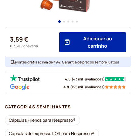
3,59 €
Adicionar ao
carrinho
0,36 €
/ chávena
Portes grátis acima de 49 €. Garantia de preços sempre justos!
4.5
(
43 mil+
avaliações
)
4.8
(
125 mil+
avaliações
)
CATEGORIAS SEMELHANTES
Cápsulas Friends para Nespresso®
Cápsulas de expresso L'OR para Nespresso®