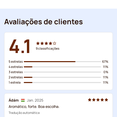
Avaliações de clientes
4.1
9
classificações
5 estrelas
67%
4 estrelas
11%
3 estrelas
0%
2 estrelas
11%
1 estrela
11%
Ádám
Jan. 2025
Aromático, forte. Boa escolha.
Tradução automática