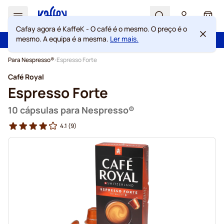
Search
Cart
Cafay agora é KaffeK - O café é o mesmo. O preço é o
mesmo. A equipa é a mesma.
Ler mais.
100 dias de direito de rescisão
Portes grátis acima de 49 €
Ir para o Conteúdo
Para Nespresso®
Espresso Forte
Café Royal
Espresso Forte
10 cápsulas para Nespresso®
4.1
(9)