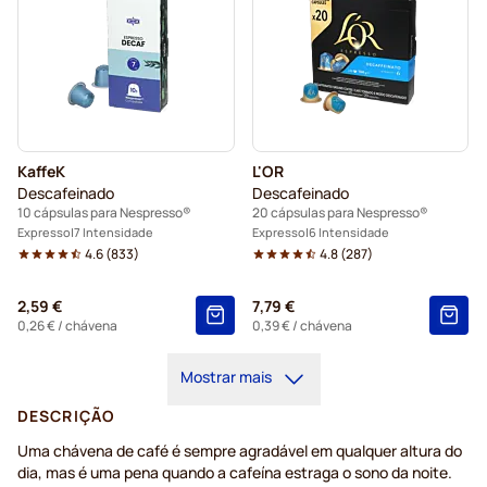
KaffeK
L'OR
Descafeinado
Descafeinado
10 cápsulas para Nespresso®
20 cápsulas para Nespresso®
Expresso
7 Intensidade
Expresso
6 Intensidade
4.6
(
833
)
4.8
(
287
)
2,59 €
7,79 €
0,26 €
/ chávena
0,39 €
/ chávena
Mostrar mais
DESCRIÇÃO
Uma chávena de café é sempre agradável em qualquer altura do
dia, mas é uma pena quando a cafeína estraga o sono da noite.