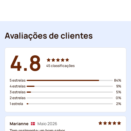
Avaliações de clientes
4.8
45
classificações
5 estrelas
84%
4 estrelas
9%
3 estrelas
5%
2 estrelas
0%
1 estrela
2%
Marianne
Maio 2026
Tem realmente um bom sabor