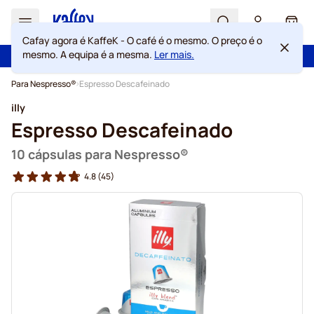
Search
Cart
Cafay agora é KaffeK - O café é o mesmo. O preço é o
mesmo. A equipa é a mesma.
Ler mais.
100 dias de direito de rescisão
Portes grátis acima de 49 €
Ir para o Conteúdo
Para Nespresso®
Espresso Descafeinado
illy
Espresso Descafeinado
10 cápsulas para Nespresso®
4.8
(45)