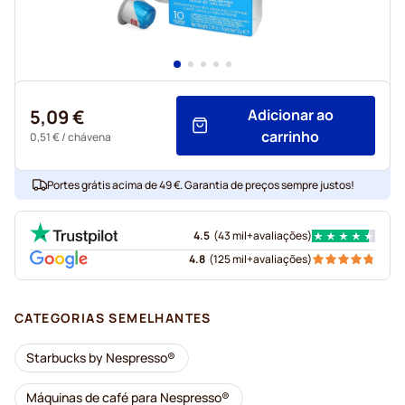
5,09 €
Adicionar ao
carrinho
0,51 €
/ chávena
Portes grátis acima de 49 €. Garantia de preços sempre justos!
4.5
(
43 mil+
avaliações
)
4.8
(
125 mil+
avaliações
)
CATEGORIAS SEMELHANTES
Starbucks by Nespresso®
Máquinas de café para Nespresso®